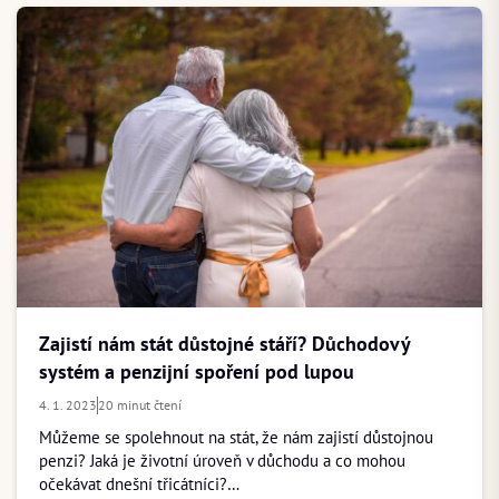
Zajistí nám stát důstojné stáří? Důchodový
systém a penzijní spoření pod lupou
4. 1. 2023
20 minut čtení
Můžeme se spolehnout na stát, že nám zajistí důstojnou
penzi? Jaká je životní úroveň v důchodu a co mohou
očekávat dnešní třicátníci?…