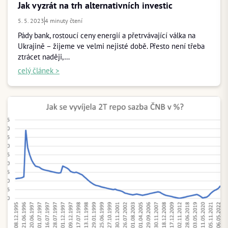
Jak vyzrát na trh alternativních investic
5. 5. 2023
4 minuty čtení
Pády bank, rostoucí ceny energií a přetrvávající válka na
Ukrajině – žijeme ve velmi nejisté době. Přesto není třeba
ztrácet naději,…
celý článek >