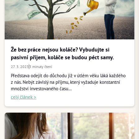
Že bez práce nejsou koláče? Vybudujte si
pasivní příjem, koláče se budou péct samy.
27. 3. 2023
3 minuty čtení
Představa odejít do důchodu již v útlém věku láká každého
z nás. Nebýt závislý na příjmu, který vyžaduje konstantní
množství investovaného času…
celý článek >