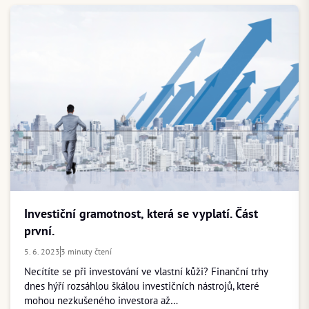
ZAČÍT INVESTOVAT
PŘIHLÁSIT
Investiční gramotnost, která se vyplatí. Část
první.
5. 6. 2023
3 minuty čtení
Necítíte se při investování ve vlastní kůži? Finanční trhy
dnes hýří rozsáhlou škálou investičních nástrojů, které
mohou nezkušeného investora až…