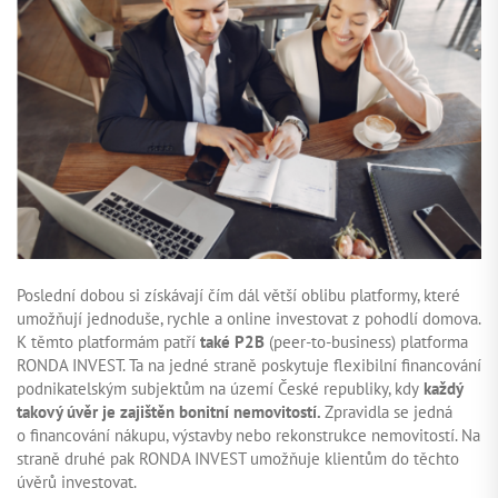
ZAČÍT INVESTOVAT
PŘIHLÁSIT
Poslední dobou si získávají čím dál větší oblibu platformy, které
umožňují jednoduše, rychle a online investovat z pohodlí domova.
K těmto platformám patří
také P2B
(peer-to-business) platforma
RONDA INVEST. Ta na jedné straně poskytuje flexibilní financování
podnikatelským subjektům na území České republiky, kdy
každý
takový úvěr je zajištěn bonitní nemovitostí.
Zpravidla se jedná
o financování nákupu, výstavby nebo rekonstrukce nemovitostí. Na
straně druhé pak RONDA INVEST umožňuje klientům do těchto
úvěrů investovat.