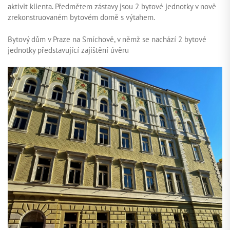
aktivit klienta. Předmětem zástavy jsou 2 bytové jednotky v nově
zrekonstruovaném bytovém domě s výtahem.
Bytový dům v Praze na Smíchově, v němž se nachází 2 bytové
jednotky představující zajištění úvěru