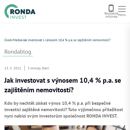
Bezplatná
Menu
infolinka
Úvod
Úvod
>
Media
>
Jak investovat s výnosem 10,4 % p.a. se zajištěním nemovitostí?
Letní bonus
Rondablog
Aktuální nabídka
13. 5. 2021
3 minuty čtení
Jak investovat s výnosem 10,4 % p.a. se
O nás
zajištěním nemovitostí?
Financování
Kdo by nechtěl získat výnos 10,4 % p.a. při bezpečné
investici zajištěné nemovitostí? Tuto výjimečnou příležitost
nyní nabízí svým investorům společnost RONDA INVEST.
Kontakt