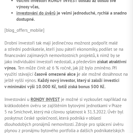
všichni investoři RONDY INVEST dostali až dosud své
výnosy včas,
investování do úvěrů
je velmi jednoduché, rychlé a snadno
dostupné.
[blog_offers_mobile]
Drobní investoři tak mají jedinečnou možnost podpořit malé
a střední podnikatele, kteří jsou páteří ekonomiky, podílet se na
financování zajímavých nemovitostních projektů, k nimž by se
jako individuální investoři nedostali, a především
získat atraktivní
výnos.
Ten může činit až 6 % ročně, jak již bylo zmíněno. Při
využití stávající
časově omezené akce j
e ale možné dosáhnout na
ještě vyšší výnos.
Každý nový investor, který si založí investici
v minimální výši 10.000 Kč, totiž získá bonus 500 Kč.
Investování u
RONDY INVEST
je možné si vyzkoušet například na
krátkodobém úvěru se zajištěním bytovými jednotkami v Praze
5 na Smíchově, který má cílovou splatnost k 31.3.2022. Úvěr byl
poskytnut české společnosti, která podniká v oblasti
dlouhodobých pronájmů nemovitostí. Zdroje pro splácení úvěru
plynou z pronájmu bytového portfolia a dalších podnikatelských