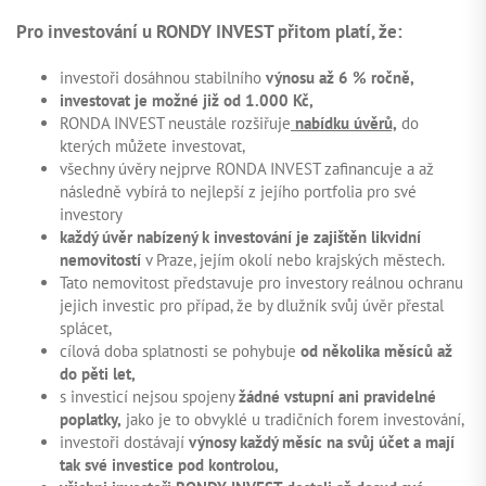
Pro investování u RONDY INVEST přitom platí, že:
investoři dosáhnou stabilního
výnosu až 6 % ročně,
investovat je možné již od 1.000 Kč,
RONDA INVEST neustále rozšiřuje
nabídku úvěrů,
do
kterých můžete investovat,
všechny úvěry nejprve RONDA INVEST zafinancuje a až
následně vybírá to nejlepší z jejího portfolia pro své
investory
každý úvěr nabízený k investování je zajištěn likvidní
nemovitostí
v Praze, jejím okolí nebo krajských městech.
Tato nemovitost představuje pro investory reálnou ochranu
jejich investic pro případ, že by dlužník svůj úvěr přestal
splácet,
cílová doba splatnosti se pohybuje
od několika měsíců až
do pěti let,
s investicí nejsou spojeny
žádné vstupní ani pravidelné
poplatky,
jako je to obvyklé u tradičních forem investování,
investoři dostávají
výnosy každý měsíc na svůj účet a mají
tak své investice pod kontrolou,