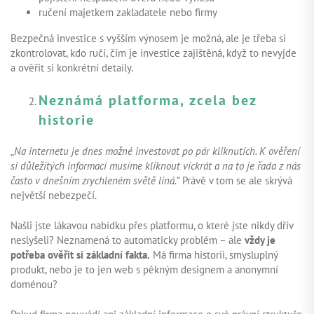
ručení majetkem zakladatele nebo firmy
Bezpečná investice s vyšším výnosem je možná, ale je třeba si
zkontrolovat, kdo ručí, čím je investice zajištěná, když to nevyjde
a ověřit si konkrétní detaily.
Neznámá platforma, zcela bez
historie
„
Na internetu je dnes možné investovat po pár kliknutích. K ověření
si důležitých informací musíme kliknout víckrát a na to je řada z nás
často v dnešním zrychleném světě líná.“
Právě v tom se ale skrývá
největší nebezpečí.
Našli jste lákavou nabídku přes platformu, o které jste nikdy dřív
neslyšeli? Neznamená to automaticky problém – ale
vždy je
potřeba ověřit si základní fakta.
Má firma historii, smysluplný
produkt, nebo je to jen web s pěkným designem a anonymní
doménou?