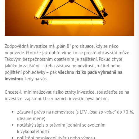
Zodpovědná investice má „plán B“ pro situace, kdy se něco
nepovede. Protože jak dobře víme, to se prostě občas stát může.
Takovým bezpečnostním opatřením je zajištění. Pokud chybí
jakékoliv zajištění – třeba zástava nemovitosti, ručitel nebo
pojištění pohledávky – pak
všechno riziko padá výhradně na
investora
. Tedy na vás.
Chcete-li minimalizovat riziko ztráty investice, soustřeďte se na
investiční zajištění. U seriózních investic bývá běžné:
zástavní právo na nemovitost (s LTV „
loan-to-value
“ do 70 %,
ideálně méně)
notářský zápis o právním jednání se svolením
k vykonatelnosti
pojištění nesplacení úvěru nebo výnosu