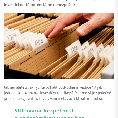
investici od té potenciálně nebezpečné.
ZAČÍT INVESTOVAT
PŘIHLÁSIT
Jak nenaletět? Jak rychle odhalit podvodné investice? A jak
jednoduše rozpoznat investiční red flags? Pojďme si je společně
přiblížit a vyjasnit si, kdy by vám měla začít blikat kontrolka.
Slibovaná bezpečnost
a nadprůměrný výnos bez