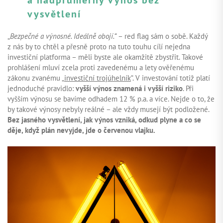
vysvětlení
„
Bezpečné a výnosné. Ideálně obojí.“
– red flag sám o sobě. Každý
z nás by to chtěl a přesně proto na tuto touhu cílí nejedna
investiční platforma – měli byste ale okamžitě zbystřit. Takové
prohlášení mluví zcela proti zavedenému a lety ověřenému
zákonu zvanému „
investiční trojúhelník
“. V investování totiž platí
jednoduché pravidlo:
vyšší výnos znamená i vyšší riziko
. Při
vyšším výnosu se bavíme odhadem 12 % p.a. a více. Nejde o to, že
by takové výnosy nebyly reálné – ale vždy musejí být podložené.
Bez jasného vysvětlení, jak výnos vzniká, odkud plyne a co se
děje, když plán nevyjde, jde o červenou vlajku.