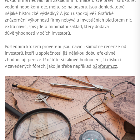
Pokud firma neuvádí ani základní informace o své právní struktuře,
vedení nebo kontrole, mějte se na pozoru. Jsou dohledatelné
nějaké historické výsledky? A jsou uspokojivé? Grafické
znázornění výkonnosti firmy nebývá u investičních platforem nic
extra navíc, spíš jde o minimální základ, který dodává
důvěryhodnosti v očích investorů.
Posledním krokem prověření jsou navíc i samotné recenze od
investorů, kteří u společnosti již nějakou dobu efektivně
zhodnocují peníze. Pročtěte si takové hodnocení, či diskuzi
v zavedených fórech, jako je třeba například
p2pforum.cz
.