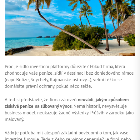
Proč je sídlo investiční platformy důležité? Pokud firma, která
zhodnocuje vaše peníze, sídlí v destinaci bez dohledového rámce
(např. Belize, Seychely, Kajmanské ostrovy…), velmi těžko se
domáháte právní ochrany, pokud něco selže.
A teď si představte, že firma zároveň
neuvádí, jakým způsobem
získává peníze na slibovaný výnos
. Nemá historii, nevysvětluje
business model, neukazuje žádné výsledky. Průšvih v zárodku jako
malovaný.
Vždy je potřeba mít alespoň základní povědomí o tom, jak vaše
investice funguje. Tedy, z čeho se výnos generuje? Je fixní, nebo