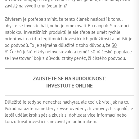
závislý na vývoji trhu (volatilní)?
Závěrem je potřeba zmínit, že tento článek neslouží k tomu,
abyste se investic báli, nebo je omezovali. Ba naopak. S rostoucí
nabídkou investičních produktů je ale třeba se umět rychle
orientovat na trhu legitimních investičních příležitostí a odlišit je
od podvodů. To je zejména důležité z toho důvodu, že
30
% Čechů ještě nikdy neinvestovalo
a téměř 50 % české populace
se investování bojí z důvodu ztráty peněz, či čistého podvodu.
ZAJISTĚTE SE NA BUDOUCNOST:
INVESTUJTE ONLINE
Důležité je tedy se nenechat nachytat, ale teď už víte, jak na to.
Pokud narazíte na některý z výše uvedených varovných signálů, je
lepší udělat krok zpět a zkusit si dohledat více informací nebo
konzultovat investici s nezávislým odborníkem.