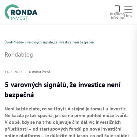
Bezplatná
Menu
infolinka
Úvod
Úvod
>
Media
>
5 varovných signálů, že investice není bezpečná
Letní bonus
Rondablog
Aktuální nabídka
14. 8. 2025
6 minut čtení
5 varovných signálů, že investice není
O nás
bezpečná
Financování
Není každé zlato, co se třpytí. A stejně je tomu i u investic.
Ne každá je tak spásná, jak se na první pohled může tvářit.
V době, kdy se na trhu objevuje čím dál víc investičních
Kontakt
příležitostí – od startupových fondů po nové investiční
online platformy – je důležité mít jasno, co odlišuje solidní