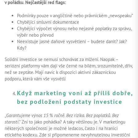
v pořádku
.
Nejčastější red flags:
Podmínky pouze v angličtině nebo právnickém „newspeaku“
Chybějící smluvní dokumentace
Chybějící výpočet výnosu nebo nejasné poplatky za správu,
výběr nebo převod
Neexistuje jasné daňové vysvětlení – budete danit? Jak?
Kdy?
Solidní investice se nemusí schovávat za mlžení. Naopak –
seriózní platformy vám dají vše černé na bílém, srozumitelně, dřív,
než se zeptáte. Mají navíc k dispozici aktivní zákaznickou
podporu, která vám vše vysvětlí
Když marketing voní až příliš dobře,
bez podložení podstaty investice
„
Garantujeme výnos 15 % ročně. Bez rizika. Bez poplatků. Bez
starostí
.“ Zní to jako pohádka? A taky většinou je. V marketingu
některých společností je možné ledacos, často i na hranici
etického kodexu. Zde si připomeneme nevyhnutelnou investiční