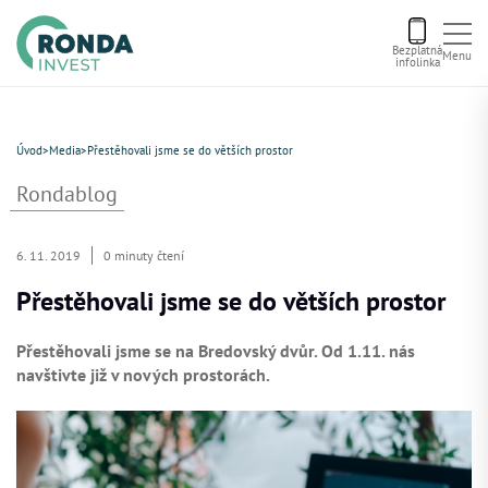
Bezplatná
Menu
infolinka
Úvod
Úvod
>
Media
>
Přestěhovali jsme se do větších prostor
Letní bonus
Rondablog
Aktuální nabídka
6. 11. 2019
0 minuty čtení
Přestěhovali jsme se do větších prostor
O nás
Přestěhovali jsme se na Bredovský dvůr. Od 1.11. nás
navštivte již v nových prostorách.
Financování
Kontakt