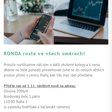
ZAČÍT INVESTOVAT
PŘIHLÁSIT
RONDA roste ve všech směrech!
Protože rozšiřujeme náš tým o další zkušené kolegy a k tomu
dbáme na Vaše pohodlí, přestěhovali jsme se do nových větších
prostor přímo v centru Prahy, kde Vás moc rádi přivítáme.
Přijďte nás od 1.11. návštívit nově na adresu:
Olivova 2096/4
Bredovský dvůr, 1.patro
110 00 Praha 1
(u zastávky Jindřišská a Václavské náměstí)