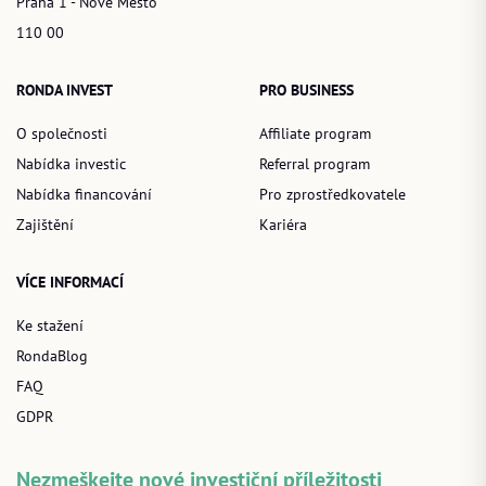
Praha 1 - Nové Město
110 00
RONDA INVEST
PRO BUSINESS
O společnosti
Affiliate program
Nabídka investic
Referral program
Nabídka financování
Pro zprostředkovatele
Zajištění
Kariéra
VÍCE INFORMACÍ
Ke stažení
RondaBlog
FAQ
GDPR
Nezmeškejte nové investiční příležitosti