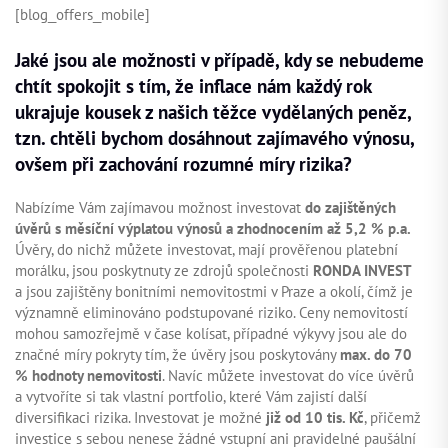
[blog_offers_mobile]
Jaké jsou ale možnosti v případě, kdy se nebudeme
chtít spokojit s tím, že inflace nám každý rok
ukrajuje kousek z našich těžce vydělaných peněz,
tzn. chtěli bychom dosáhnout zajímavého výnosu,
ovšem při zachování rozumné míry rizika?
Nabízíme Vám zajímavou možnost investovat
do zajištěných
úvěrů s měsíční výplatou výnosů a zhodnocením až 5,2 % p.a.
Úvěry, do nichž můžete investovat, mají prověřenou platební
morálku, jsou poskytnuty ze zdrojů společnosti
RONDA INVEST
a jsou zajištěny bonitními nemovitostmi v Praze a okolí, čímž je
významně eliminováno podstupované riziko. Ceny nemovitostí
mohou samozřejmě v čase kolísat, případné výkyvy jsou ale do
značné míry pokryty tím, že úvěry jsou poskytovány
max. do 70
% hodnoty nemovitosti
. Navíc můžete investovat do více úvěrů
a vytvoříte si tak vlastní portfolio, které Vám zajistí další
diversifikaci rizika. Investovat je možné
již od 10 tis. Kč
, přičemž
investice s sebou nenese žádné vstupní ani pravidelné paušální