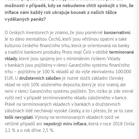
možnosti v případě, kdy se nebudeme chtít spokojit s tím, že
inflace nám každý rok ukrajuje kousek z našich těžce
vydělaných peněz?
ZAČÍT INVESTOVAT
O českých investorech je známo, že jsou poměrně
konzervativní
.
Je to dáno mentalitou Čechů, kteří jsou většinou opatrní a také
PŘIHLÁSIT
kulturou českého finančního trhu, která je orientovaná na banky
a tradiční bankovní produkty. Proto mají Češi v oblibě
termínované
vklady
, které jsou spojeny jen s minimálním rizikem. Vklady
v bankách jsou pojištěny v rámci Garančního systému finančního
trhu – pojištěno je 100 % vkladů až do výše ekvivalentu 100.000
EUR. U
družstevních záložen
je nutné složit základní členský
vklad ve výši 10% uloženého depozita, který je sice vratný, ale
není v rámci Garančního systému pojištěn. Tzn. riziko je zde mírně
vyšší než v případě termínovaného vkladu založeného v bance.
Právě na termínovaných vkladech v bankách a družstevních
záložnách lidé nechávají vysoké částky, a to i přesto, že se to zase
tolik nevyplatí
. Výnosy na termínovaných vkladech totiž ve
většině případů ani
nepokryjí míru inflace
, která v roce 2018 činila
2,1 % a o rok dříve 2,5 %.