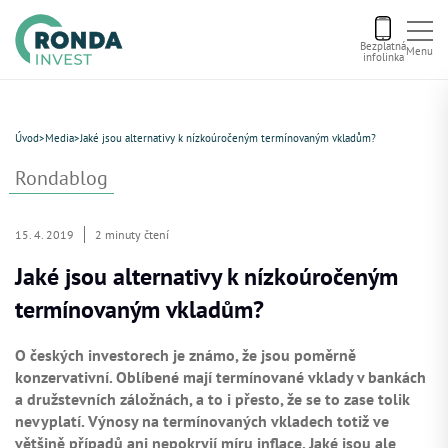
Bezplatná
Menu
infolinka
Úvod
Úvod
>
Media
>
Jaké jsou alternativy k nízkoúročeným termínovaným vkladům?
Letní bonus
Rondablog
Aktuální nabídka
15. 4. 2019
2 minuty čtení
Jaké jsou alternativy k nízkoúročeným
O nás
termínovaným vkladům?
Financování
O českých investorech je známo, že jsou poměrně
konzervativní. Oblíbené mají termínované vklady v bankách
a družstevních záložnách, a to i přesto, že se to zase tolik
Kontakt
nevyplatí. Výnosy na termínovaných vkladech totiž ve
většině případů ani nepokryjí míru inflace. Jaké jsou ale