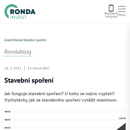
Bezplatná
Menu
infolinka
Úvod
Úvod
>
Media
>
Stavební spoření
Letní bonus
Rondablog
Aktuální nabídka
18. 2. 2022
14 minut čtení
Stavební spoření
O nás
Jak funguje stavební spoření? U koho se nejvíc vyplatí?
Vychytávky, jak ze stavebního spoření vytěžit maximum.
Financování
Kontakt