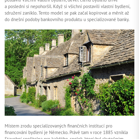
a poslední si nepohoršil. Když si všichni postavili vlastní bydlení,
sdružení zaniklo. Tento model se pak začal kopírovat a měnit až
do dnešní podoby bankovního produktu u specializované banky.
Místem zrodu specializovaných finančních institucí pro
financování bydlení je Německo. Právě tam v roce 1885 vznikla
Stavební spořitelna pro každého, spolek, který byl skutečným