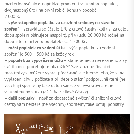
marketingové akce, například prominutí vstupního poplatku,
dvojnásobný úrok na první rok či bonus v podobě
2 000 Kč
– výše vstupního poplatku za uzavření smlouvy na stavební
spoření
– zpravidla se účtuje 1 % z cílové částky (kolik si za celou
dobu spoření plánujete naspořit), při vkladu 20 000 Kč ročně na
dobu 6 let činí tento poplatek cca 1 200 Kč.
– roční poplatek za vedení účtu
– výše poplatku za vedení
spoření je 300 – 360 Kč za každý rok
– poplatek za vypovězení účtu –
stane se něco nečekaného a vy
své finance potřebujete okamžitě? Své vložené finanční
prostředky si můžete vybrat předčasně, ale kromě toho, že si na
vyplacení chvíli počkáte a přijdete o státní podporu, některé (ne
všechny) spořitelny také účtují sankce ve výši srovnatelné
vstupnímu poplatku (až 1 % z cílové částky)
– další poplatky
– např. za dodatečné zvýšení či snížení cílové
částky vám některé (ne všechny) spořitelny také účtují poplatky