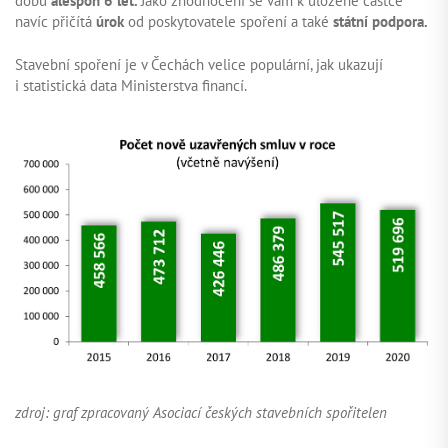
dobu
alespoň 6 let.
Jako zhodnocení se vám k uložené částce
navíc přičítá
úrok
od poskytovatele spoření a také
státní podpora.
Stavební spoření je v Čechách velice populární, jak ukazují
i statistická data Ministerstva financí.
zdroj: graf zpracovaný Asociací českých stavebních spořitelen