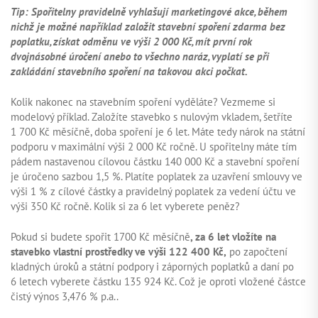
Tip: Spořitelny pravidelně vyhlašují marketingové akce, během
nichž je možné například založit stavební spoření zdarma bez
poplatku, získat odměnu ve výši 2 000 Kč, mít první rok
dvojnásobné úročení anebo to všechno naráz, vyplatí se při
zakládání stavebního spoření na takovou akci počkat.
Kolik nakonec na stavebním spoření vyděláte? Vezmeme si
modelový příklad. Založíte stavebko s nulovým vkladem, šetříte
1 700 Kč měsíčně, doba spoření je 6 let. Máte tedy nárok na státní
podporu v maximální výši 2 000 Kč ročně. U spořitelny máte tím
pádem nastavenou cílovou částku 140 000 Kč a stavební spoření
je úročeno sazbou 1,5 %. Platíte poplatek za uzavření smlouvy ve
výši 1 % z cílové částky a pravidelný poplatek za vedení účtu ve
výši 350 Kč ročně. Kolik si za 6 let vyberete peněz?
Pokud si budete spořit 1700 Kč měsíčně
, za 6 let vložíte na
stavebko vlastní prostředky ve výši 122 400 Kč,
po započtení
kladných úroků a státní podpory i záporných poplatků a daní po
6 letech vyberete částku 135 924 Kč. Což je oproti vložené částce
čistý výnos 3,476 % p.a..