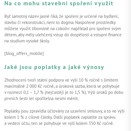
Na co mohu stavební spoření využít
Byť samotný název jasně říká, že spoření je určené na bydlení,
stavbu či rekonstrukci, není to dogma. Naspořené prostředky
můžete využít libovolně na cokoliv: například pro spoření svým
dětem, aby měly ulehčený vstup do dospělosti a vstupní finance
na studium vysoké školy.
[blog_offers_mobile]
Jaké jsou poplatky a jaké výnosy
Zhodnocení tvoří státní podpora ve výši 10 % ročně s limitem
maximálně 2 000 Kč ročně, a úroková sazba, která se pohybuje
v rozmezí 0,1 – 1,7 % (nejčastěji je to 1,5 %). Výši úroků po dobu
prvních šesti let spořitelna nesmí měnit.
Poplatky jsou zpravidla účtovány za uzavření smlouvy, a to ve výši
kolem 1 % z cílové částky. Další poplatek zaplatíte za správu
a vedení účtu, ten se pohybuje ve výši kolem 350 Kč ročně.