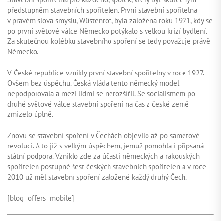
předstupněm stavebních spořitelen. První stavební spořitelna
v pravém slova smyslu, Wüstenrot, byla založena roku 1921, kdy se
po první světové válce Německo potýkalo s velkou krizí bydlení.
Za skutečnou kolébku stavebního spoření se tedy považuje právě
Německo.
V České republice vznikly první stavební spořitelny v roce 1927.
Ovšem bez úspěchu. Česká vláda tento německý model
nepodporovala a mezi lidmi se nerozšířil. Se socialismem po
druhé světové válce stavební spoření na čas z české země
zmizelo úplně.
Znovu se stavební spoření v Čechách objevilo až po sametové
revoluci. A to již s velkým úspěchem, jemuž pomohla i připsaná
státní podpora. Vzniklo zde za účasti německých a rakouských
spořitelen postupně šest českých stavebních spořitelen a v roce
2010 už měl stavební spoření založené každý druhý Čech.
[blog_offers_mobile]