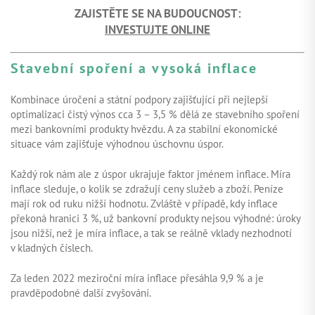
ZAJISTĚTE SE NA BUDOUCNOST:
INVESTUJTE ONLINE
Stavební spoření a vysoká inflace
Kombinace úročení a státní podpory zajišťující při nejlepší
optimalizaci čistý výnos cca 3 – 3,5 % dělá ze stavebního spoření
mezi bankovními produkty hvězdu. A za stabilní ekonomické
situace vám zajišťuje výhodnou úschovnu úspor.
Každý rok nám ale z úspor ukrajuje faktor jménem inflace. Míra
inflace sleduje, o kolik se zdražují ceny služeb a zboží. Peníze
mají rok od ruku nižší hodnotu. Zvláště v případě, kdy inflace
překoná hranici 3 %, už bankovní produkty nejsou výhodné: úroky
jsou nižší, než je míra inflace, a tak se reálně vklady nezhodnotí
v kladných číslech.
Za leden 2022 meziroční míra inflace přesáhla 9,9 % a je
pravděpodobné další zvyšování.