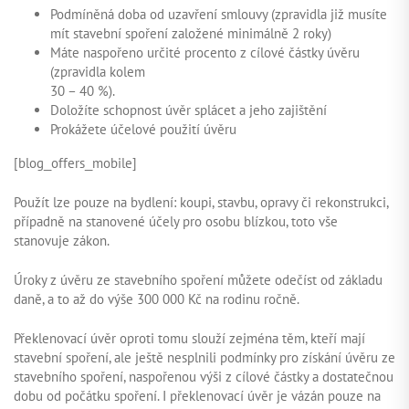
Podmíněná doba od uzavření smlouvy (zpravidla již musíte
mít stavební spoření založené minimálně 2 roky)
Máte naspořeno určité procento z cílové částky úvěru
(zpravidla kolem
30 – 40 %).
Doložíte schopnost úvěr splácet a jeho zajištění
Prokážete účelové použití úvěru
[blog_offers_mobile]
Použít lze pouze na bydlení: koupi, stavbu, opravy či rekonstrukci,
případně na stanovené účely pro osobu blízkou, toto vše
stanovuje zákon.
Úroky z úvěru ze stavebního spoření můžete odečíst od základu
daně, a to až do výše 300 000 Kč na rodinu ročně.
Překlenovací úvěr oproti tomu slouží zejména těm, kteří mají
stavební spoření, ale ještě nesplnili podmínky pro získání úvěru ze
stavebního spoření, naspořenou výši z cílové částky a dostatečnou
dobu od počátku spoření. I překlenovací úvěr je vázán pouze na