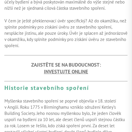
účely bydlení a bývá poskytován maximálně do výše stejné nebo
nižší než je sjednaná cílová částka stavebního spoření.
V čem je ještě překlenovací úvěr specifický? Až do okamžiku, než
splníte podmínky pro získání úvěru ze stavebního spoření,
nesplácíte jistinu, ale pouze úroky. Úvěr je splacen až jednorázově
v okamžiku, kdy splníte podmínky pro získání úvěru ze stavebního
spoření.
ZAJISTĚTE SE NA BUDOUCNOST:
INVESTUJTE ONLINE
Historie stavebního spoření
Myšlenka stavebního spoření se poprvé objevila v 18. století
v Anglii. Roku 1775 v Birminghamu vzniklo sdružení Ketley’s
Building Society. Jeho nosnou myšlenkou bylo, že jeden člověk
uspoří na bydlení za 10 let, ale deset členů uspoří stejnou částku
za rok. Losem se řešilo, kdo získá spoření první. Za deset let
postavili všichni vlastní bydlení, devět členů bydlelo dříve