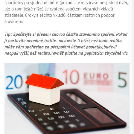
spořitelny po sjednané lhůtě (pokud si v mezičase nesjednal úvěr,
ale o tom ještě níže). Je tvořena součtem vlastních vkladů
střadatele, úroky z těchto vkladů, částkami státních podpor
a úvěrem.
Tip: Spočítejte si předem cílovou částku stavebního spoření. Pokud
ji nastavíte nereálně, tratíte: nastavíte-li nižší, než bude realita,
může vám spořitelna za přespoření účtovat poplatky, bude-li
naopak vyšší, než realita, rovněž platíte na poplatcích zbytečně víc.