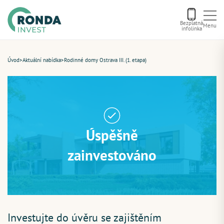
Bezplatná
Menu
infolinka
Úvod
Úvod
>
Aktuální nabídka
>
Rodinné domy Ostrava III. (1. etapa)
Letní bonus
Aktuální nabídka
Úspěšně
O nás
zainvestováno
Financování
Kontakt
Investujte do úvěru se zajištěním