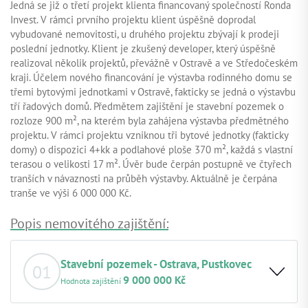
Jedná se již o třetí projekt klienta financovaný společností Ronda
Invest. V rámci prvního projektu klient úspěšně doprodal
vybudované nemovitosti, u druhého projektu zbývají k prodeji
poslední jednotky. Klient je zkušený developer, který úspěšně
realizoval několik projektů, převážně v Ostravě a ve Středočeském
kraji. Účelem nového financování je výstavba rodinného domu se
třemi bytovými jednotkami v Ostravě, fakticky se jedná o výstavbu
tří řadových domů. Předmětem zajištění je stavební pozemek o
rozloze 900 m², na kterém byla zahájena výstavba předmětného
projektu. V rámci projektu vzniknou tři bytové jednotky (fakticky
domy) o dispozici 4+kk a podlahové ploše 370 m², každá s vlastní
terasou o velikosti 17 m². Úvěr bude čerpán postupně ve čtyřech
tranších v návaznosti na průběh výstavby. Aktuálně je čerpána
tranše ve výši 6 000 000 Kč.
Popis nemovitého zajištění:
Stavební pozemek - Ostrava, Pustkovec
01
9 000 000 Kč
Hodnota zajištění