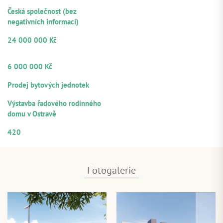
PRÁVNÍ FORMA
Česká společnost (bez
negativních informací)
VÝŠE POSKYTNUTÉHO ÚVĚRU
24 000 000 Kč
OBJEM Z CELKOVÉ VÝŠE ÚVĚRU
NABÍZENÝ K PARTICIPACI
6 000 000 Kč
ZDROJE SPLÁCENÍ
Prodej bytových jednotek
ÚČEL VYUŽITÍ
Výstavba řadového rodinného
domu v Ostravě
ČÍSELNÉ OZNAČENÍ ÚVĚRU
420
Fotogalerie