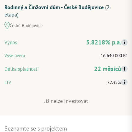
Rodinný a Činžovní dům - České Budějovice
(2.
etapa)
České Budějovice
ZAČÍT INVESTOVAT
PŘIHLÁSIT
5.8218% p.a.
Výnos
Výše úvěru
16 640 000 Kč
22 měsíců
Délka splatnosti
LTV
72.35%
Již nelze investovat
Seznamte se s projektem