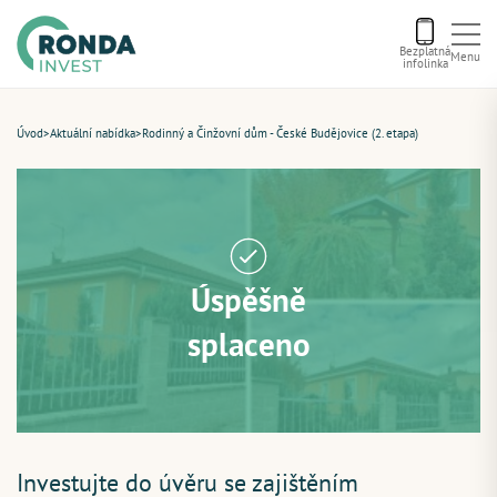
Bezplatná
Menu
infolinka
Úvod
Úvod
>
Aktuální nabídka
>
Rodinný a Činžovní dům - České Budějovice (2. etapa)
Letní bonus
Aktuální nabídka
Úspěšně
O nás
splaceno
Financování
Kontakt
Investujte do úvěru se zajištěním