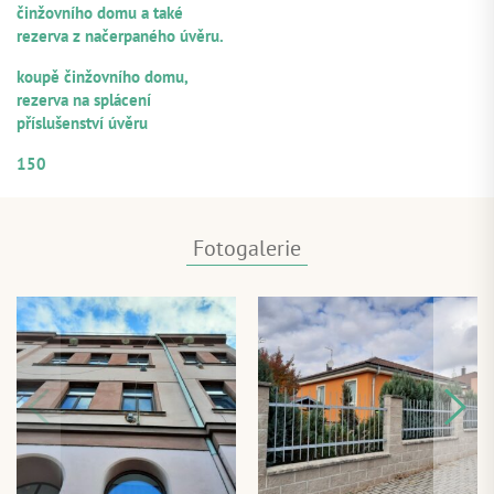
činžovního domu a také
rezerva z načerpaného úvěru.
ÚČEL VYUŽITÍ
koupě činžovního domu,
rezerva na splácení
příslušenství úvěru
ČÍSELNÉ OZNAČENÍ ÚVĚRU
150
Fotogalerie