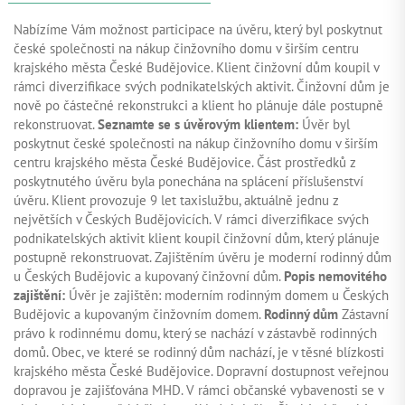
Nabízíme Vám možnost participace na úvěru, který byl poskytnut
české společnosti na nákup činžovního domu v širším centru
krajského města České Budějovice. Klient činžovní dům koupil v
rámci diverzifikace svých podnikatelských aktivit. Činžovní dům je
nově po částečné rekonstrukci a klient ho plánuje dále postupně
rekonstruovat.
Seznamte se s úvěrovým klientem:
Úvěr byl
poskytnut české společnosti na nákup činžovního domu v širším
centru krajského města České Budějovice. Část prostředků z
poskytnutého úvěru byla ponechána na splácení příslušenství
úvěru. Klient provozuje 9 let taxislužbu, aktuálně jednu z
největších v Českých Budějovicích. V rámci diverzifikace svých
podnikatelských aktivit klient koupil činžovní dům, který plánuje
postupně rekonstruovat. Zajištěním úvěru je moderní rodinný dům
u Českých Budějovic a kupovaný činžovní dům.
Popis nemovitého
zajištění:
Úvěr je zajištěn: moderním rodinným domem u Českých
Budějovic a kupovaným činžovním domem.
Rodinný dům
Zástavní
právo k rodinnému domu, který se nachází v zástavbě rodinných
domů. Obec, ve které se rodinný dům nachází, je v těsné blízkosti
krajského města České Budějovice. Dopravní dostupnost veřejnou
dopravou je zajišťována MHD. V rámci občanské vybavenosti se v