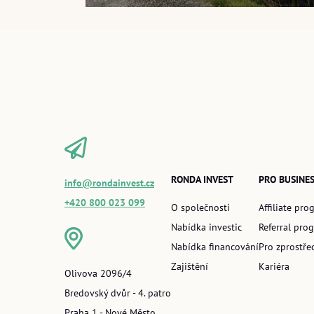
RONDA INVEST
PRO BUSINE
info@rondainvest.cz
+420 800 023 099
O společnosti
Affiliate pro
Nabídka investic
Referral pro
Nabídka financování
Pro zprostře
Zajištění
Kariéra
Olivova 2096/4
Bredovský dvůr - 4. patro
Praha 1 - Nové Město