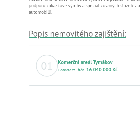
podporu zakázkové výroby a specializovaných služeb v ob
automobilů.
Popis nemovitého zajištění:
01
Komerční areál Tymákov
16 040 000 Kč
Hodnota zajištění
Základní popis nemovitosti:
Předmětem zajištění j
Tymákov o celkové užitné ploše 1 018,80 m². Nemo
s převahou komerčního využití a je přístupná pro
věcných břemen. Areál tvoří stavebně i funkčně 
skladovací prostory doplněné o parkovací plochy. 
zásadě rekonstruovaný, plně funkční, dlouhodobě 
technický stav odpovídají jeho současnému využi
činnost.