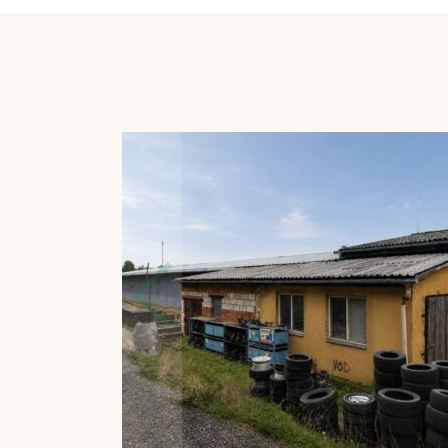
Hodnota nemovitosti k datu:
16 040 000,00 Kč, o
Zástavní právo v 1. pořadí
Lokace a okolí:
Tymákov je vyhledávanou obcí v tě
dobrým napojením na dálnici do Německa a Prah
Technický stav nemovitosti:
dobrý, areál je v zás