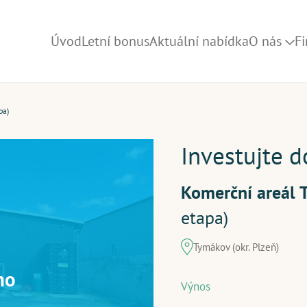
Úvod
Letní bonus
Aktuální nabídka
O nás
F
Jak to fung
pa)
Blog
FAQ
Investujte d
Kariéra
Komerční areál 
Doporučte 
etapa)
My v médií
Tymákov (okr. Plzeň)
no
Výnos