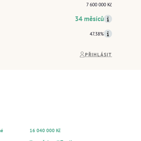
7 600 000 Kč
34 měsíců
47.38%
PŘIHLÁSIT
INFORMACE
TOVI
O ZAJIŠTĚNÍ
Y
CELKOVÁ HODNOTA ZAJIŠTĚNÍ
né
16 040 000 Kč
HLAVNÍ ZAJIŠTĚNÍ