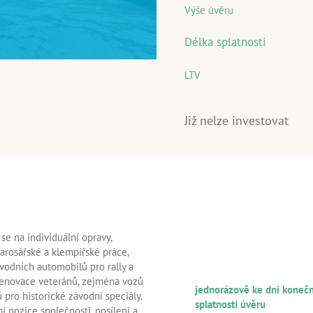
Výše úvěru
Délka splatnosti
LTV
Již nelze investovat
INFORMACE O ÚVĚRU
 se na individuální opravy,
A ÚVĚROVANÉM KLIEN
arosářské a klempířské práce,
ávodních automobilů pro rally a
FREKVENCE SPLÁCENÍ JISTIN
 renovace veteránů, zejména vozů
jednorázově ke dni koneč
pro historické závodní speciály.
splatnosti úvěru
 pozice společnosti, posílení a