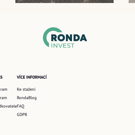
SS
VÍCE INFORMACÍ
gram
Ke stažení
gram
RondaBlog
dkovatele
FAQ
GDPR