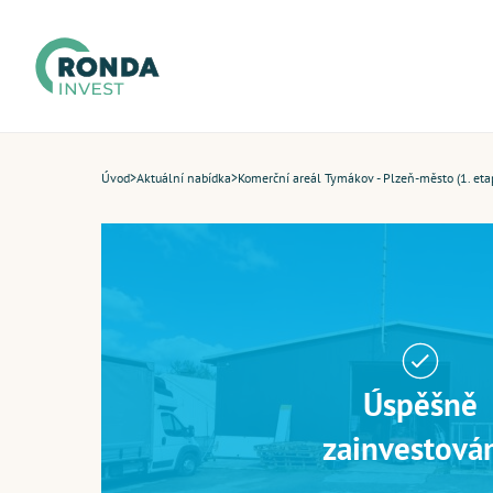
Úvod
>
Aktuální nabídka
>
Komerční areál Tymákov - Plzeň-město (1. eta
Úspěšně
zainvestová