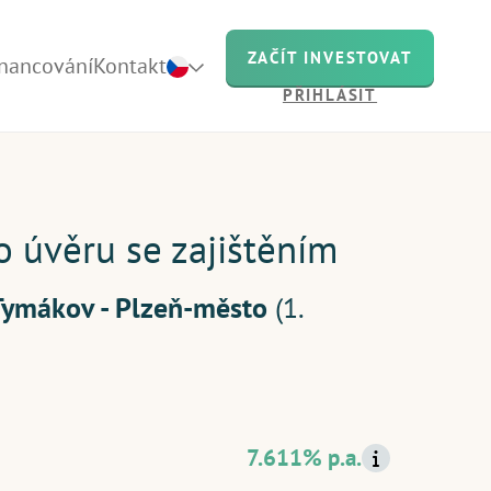
ZAČÍT INVESTOVAT
inancování
Kontakt
PŘIHLÁSIT
uje
o úvěru se zajištěním
Tymákov - Plzeň-město
(1.
nás
ch
7.611% p.a.