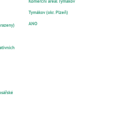
Komerční areál Tymákov
Ů
LOKALITA
Tymákov (okr. Plzeň)
NOTÁŘSKÝ ZÁPIS
ANO
hrazeny)
ŽNÍKŮ
ativních
U
RU
osářské