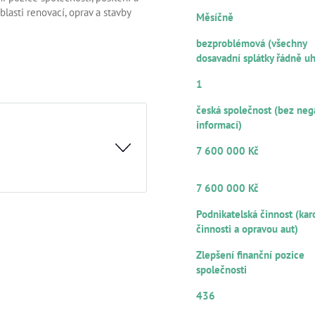
FREKVENCE SPLÁCENÍ ÚROK
lasti renovací, oprav a stavby
Měsíčně
PLATEBNÍ MORÁLKA
bezproblémová (všechny
dosavadní splátky řádně u
POČET RUČITELŮ/SPOLUDLU
1
PRÁVNÍ FORMA
česká společnost (bez neg
informací)
VÝŠE POSKYTNUTÉHO ÚVĚR
7 600 000 Kč
OBJEM Z CELKOVÉ VÝŠE ÚVĚ
NABÍZENÝ K PARTICIPACI
7 600 000 Kč
e provozní areál v obci
ZDROJE SPLÁCENÍ
vitost se nachází v lokalitě
Podnikatelská činnost (kar
střednictvím zřízených
činnosti a opravou aut)
ÚČEL VYUŽITÍ
propojené výrobní a
Zlepšení finanční pozice
Výrobní areál je stavebně v
společnosti
užívaný. Dispoziční řešení i
ČÍSELNÉ OZNAČENÍ ÚVĚRU
tí pro podnikatelskou
436