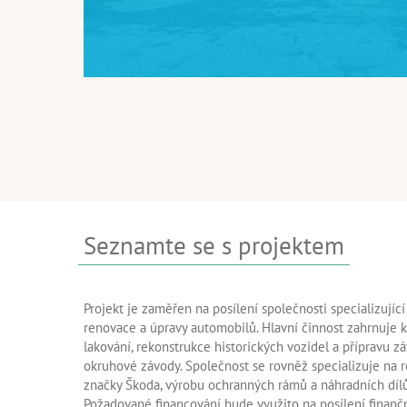
Seznamte se s projektem
Projekt je zaměřen na posílení společnosti specializující
renovace a úpravy automobilů. Hlavní činnost zahrnuje k
lakování, rekonstrukce historických vozidel a přípravu z
okruhové závody. Společnost se rovněž specializuje na
značky Škoda, výrobu ochranných rámů a náhradních dílů 
Požadované financování bude využito na posílení finanční