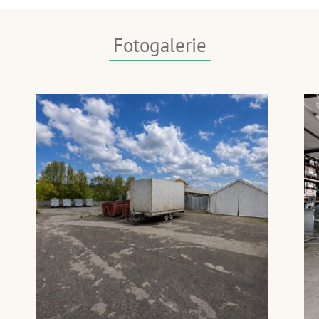
dhad z 10.05.2026
sné blízkosti Plzně, s
Fotogalerie
y.
adě rekonstruovaný.