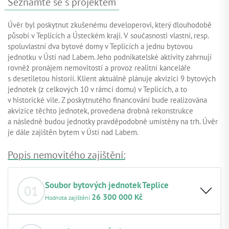
Seznamte se s projektem
Úvěr byl poskytnut zkušenému developerovi, který dlouhodobě
působí v Teplicích a Ústeckém kraji. V současnosti vlastní, resp.
spoluvlastní dva bytové domy v Teplicích a jednu bytovou
jednotku v Ústí nad Labem. Jeho podnikatelské aktivity zahrnují
rovněž pronájem nemovitostí a provoz realitní kanceláře
s desetiletou historií. Klient aktuálně plánuje akvizici 9 bytových
jednotek (z celkových 10 v rámci domu) v Teplicích, a to
v historické vile. Z poskytnutého financování bude realizována
akvizice těchto jednotek, provedena drobná rekonstrukce
a následně budou jednotky pravděpodobně umístěny na trh. Úvěr
je dále zajištěn bytem v Ústí nad Labem.
Popis nemovitého zajištění:
Soubor bytových jednotek Teplice
01
26 300 000 Kč
Hodnota zajištění
Základní popis nemovitosti:
Vnitřní řadový bytový dům o