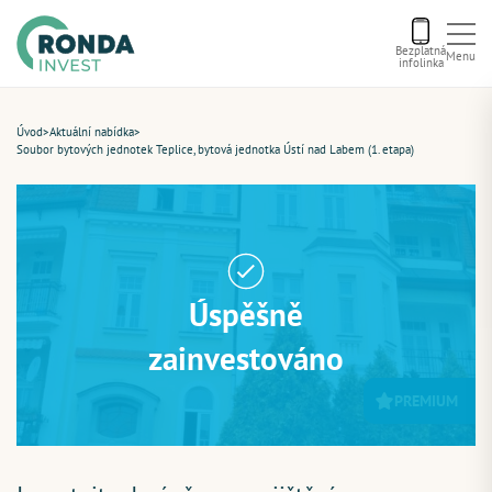
Bezplatná
Menu
infolinka
Úvod
Úvod
>
Aktuální nabídka
>
Soubor bytových jednotek Teplice, bytová jednotka Ústí nad Labem (1. etapa)
Letní bonus
Aktuální nabídka
Úspěšně
O nás
zainvestováno
Financování
PREMIUM
Kontakt