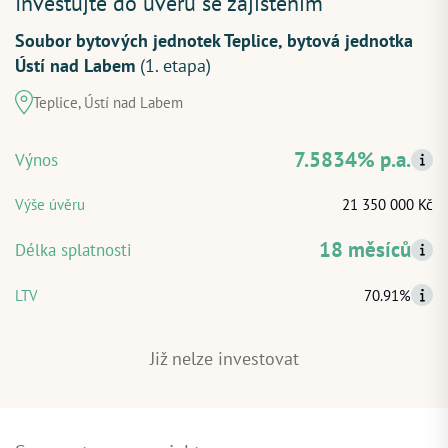
Investujte do úvěru se zajištěním
Soubor bytových jednotek Teplice, bytová jednotka
Ústí nad Labem
(1. etapa)
Teplice, Ústí nad Labem
ZAČÍT INVESTOVAT
PŘIHLÁSIT
7.5834% p.a.
Výnos
Výše úvěru
21 350 000 Kč
18 měsíců
Délka splatnosti
LTV
70.91%
Již nelze investovat