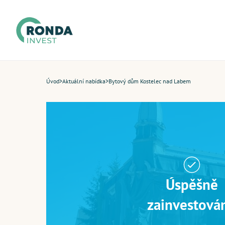
Úvod
>
Aktuální nabídka
>
Bytový dům Kostelec nad Labem
Úspěšně
zainvestová