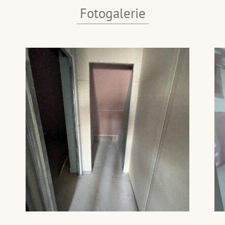
 dostupná rozšířená občanská
Fotogalerie
ý úřad, škola, obchody,
veřejnou dopravou je
eznicí.
trukce a zatím bylo
 vnitřní dělící příčky, nové
nu domu, nové rozvody
e střechy a podhledy,
vnitřní štuky a povrchy stěn