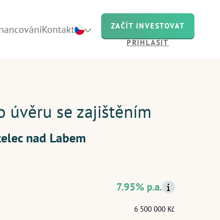
ZAČÍT INVESTOVAT
inancování
Kontakt
PŘIHLÁSIT
uje
o úvěru se zajištěním
telec nad Labem
nás
ch
7.95% p.a.
6 500 000 Kč