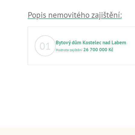
Popis nemovitého zajištění:
01
Bytový dům Kostelec nad Labem
26 700 000 Kč
Hodnota zajištění
▪
Základní popis nemovitosti:
Objekt je zděný, plně 
nadzemní podlaží a dosud nevyužívaný prostor půdy.
vznikne v bytovém domě 9 bytových jednotek (8× 2+kk
je zachován základní obrys domu, bude zhotovena hii
dveře.
▪
Hodnota nemovitosti k datu:
26 700 000,00 Kč, odh
▪
Zástavní právo:
v 1. pořadí
▪
Lokace a okolí:
Nemovitost se nachází v historickém