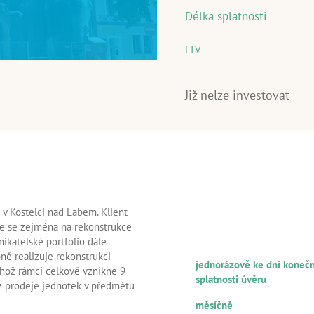
Délka splatnosti
LTV
Již nelze investovat
INFORMACE O ÚVĚRU
 v Kostelci nad Labem. Klient
A ÚVĚROVANÉM KLIEN
e se zejména na rekonstrukce
ikatelské portfolio dále
FREKVENCE SPLÁCENÍ JISTIN
pně realizuje rekonstrukci
jednorázově ke dni koneč
hož rámci celkově vznikne 9
splatnosti úvěru
 z prodeje jednotek v předmětu
FREKVENCE SPLÁCENÍ ÚROK
měsíčně