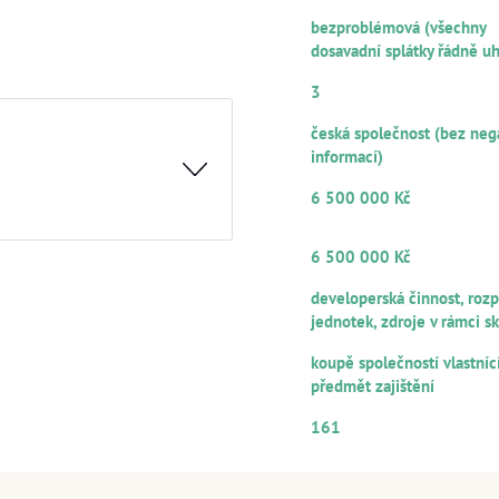
PLATEBNÍ MORÁLKA
bezproblémová (všechny
dosavadní splátky řádně u
POČET RUČITELŮ/SPOLUDLU
3
PRÁVNÍ FORMA
česká společnost (bez neg
informací)
VÝŠE POSKYTNUTÉHO ÚVĚR
6 500 000 Kč
OBJEM Z CELKOVÉ VÝŠE ÚVĚ
NABÍZENÝ K PARTICIPACI
podsklepený, má dvě
6 500 000 Kč
 Realizovanou rekonstrukcí
ZDROJE SPLÁCENÍ
, 1× 3+kk). Při rekonstrukci
developerská činnost, roz
storická fasáda a vstupní
jednotek, zdroje v rámci s
ÚČEL VYUŽITÍ
koupě společností vlastníc
předmět zajištění
ad z 02.12.2025
ČÍSELNÉ OZNAČENÍ ÚVĚRU
161
 centru města, které je od