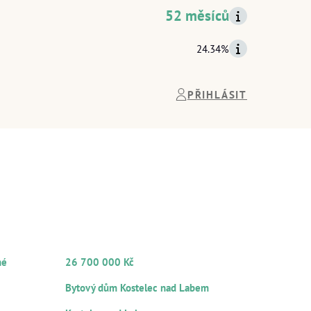
52 měsíců
24.34%
PŘIHLÁSIT
INFORMACE
TOVI
O ZAJIŠTĚNÍ
Y
CELKOVÁ HODNOTA ZAJIŠTĚNÍ
né
26 700 000 Kč
HLAVNÍ ZAJIŠTĚNÍ
Bytový dům Kostelec nad Labem
Ů
LOKALITA