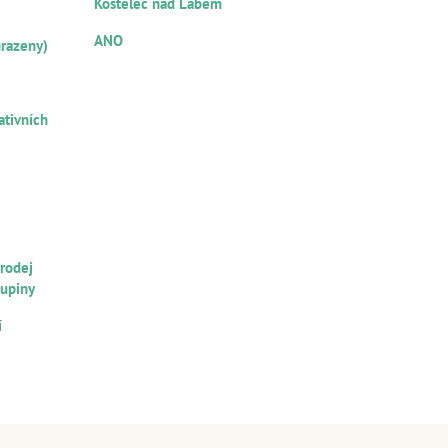
Kostelec nad Labem
NOTÁŘSKÝ ZÁPIS
ANO
hrazeny)
ŽNÍKŮ
ativních
U
RU
prodej
kupiny
í