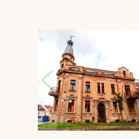
roku 2003 městskou památkovou zónou. Ve městě je
vybavenost, v těsné blízkosti domu se nachází městsk
restaurace a další provozovny. Dopravní dostupnost 
zajišťována příměstskými autobusovými linkami a žel
▪
Technický stav nemovitosti:
Probíhá rozsáhlá rekon
realizováno -vymezení nových bytových jednotek, nové
rozvody topení a centrální plynová kotelna v suteré
elektřiny, vodovodu i kanalizace, zateplení konstrukc
vestavěné patro v podkrovních bytech, převážně také 
a dále byly osazena nová okna.