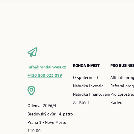
RONDA INVEST
PRO BUSINE
info@rondainvest.cz
+420 800 023 099
O společnosti
Affiliate pro
Nabídka investic
Referral pro
Nabídka financování
Pro zprostře
Zajištění
Kariéra
Olivova 2096/4
Bredovský dvůr - 4. patro
Praha 1 - Nové Město
110 00