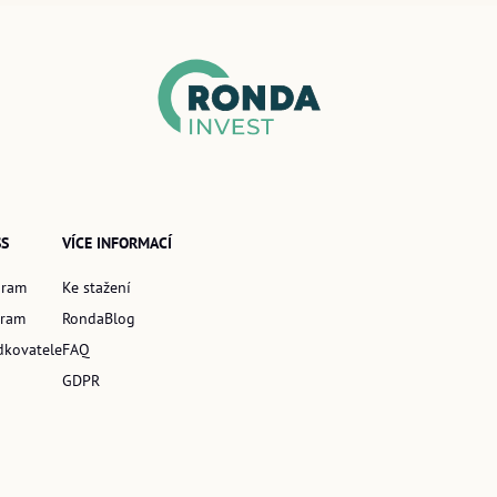
SS
VÍCE INFORMACÍ
gram
Ke stažení
gram
RondaBlog
dkovatele
FAQ
GDPR