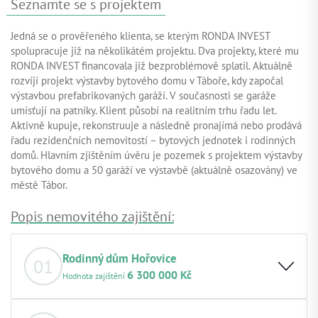
Seznamte se s projektem
Jedná se o prověřeného klienta, se kterým RONDA INVEST
spolupracuje již na několikátém projektu. Dva projekty, které mu
RONDA INVEST financovala již bezproblémově splatil. Aktuálně
rozvíjí projekt výstavby bytového domu v Táboře, kdy započal
výstavbou prefabrikovaných garáží. V současnosti se garáže
umísťují na patníky. Klient působí na realitním trhu řadu let.
Aktivně kupuje, rekonstruuje a následně pronajímá nebo prodává
řadu rezidenčních nemovitostí – bytových jednotek i rodinných
domů. Hlavním zjištěním úvěru je pozemek s projektem výstavby
bytového domu a 50 garáží ve výstavbě (aktuálně osazovány) ve
městě Tábor.
Popis nemovitého zajištění:
Rodinný dům Hořovice
01
6 300 000 Kč
Hodnota zajištění
Základní popis nemovitosti:
Jedná se o rodinný dům v