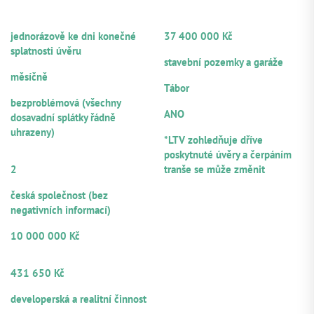
Technický stav nemovitosti:
Nemovitost je ve fázi
FREKVENCE SPLÁCENÍ JISTINY
CELKOVÁ HODNOTA ZAJIŠTĚNÍ
rekonstrukce zejména prvního (předního traktu), s
jednorázově ke dni konečné
37 400 000 Kč
rozestavěností cca 20 %. Po dokončení nabídne 22
HLAVNÍ ZAJIŠTĚNÍ
splatnosti úvěru
nájemních bytů s celkovou užitnou plochou 1 154 m2
stavební pozemky a garáže
FREKVENCE SPLÁCENÍ ÚROKŮ
LOKALITA
měsíčně
Tábor
PLATEBNÍ MORÁLKA
NOTÁŘSKÝ ZÁPIS
bezproblémová (všechny
ANO
dosavadní splátky řádně
LTV
uhrazeny)
*LTV zohledňuje dříve
POČET
poskytnuté úvěry a čerpáním
RUČITELŮ/SPOLUDLUŽNÍKŮ
2
tranše se může změnit
PRÁVNÍ FORMA
česká společnost (bez
negativních informací)
VÝŠE POSKYTNUTÉHO ÚVĚRU
10 000 000 Kč
OBJEM Z CELKOVÉ VÝŠE ÚVĚRU
NABÍZENÝ K PARTICIPACI
431 650 Kč
ZDROJE SPLÁCENÍ
developerská a realitní činnost
ÚČEL VYUŽITÍ