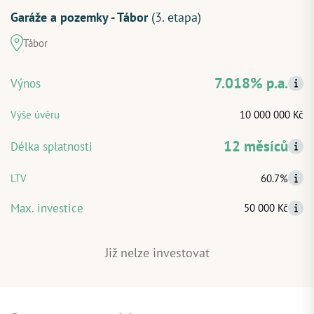
Garáže a pozemky - Tábor
(3. etapa)
Tábor
ZAČÍT INVESTOVAT
7.018% p.a.
Výnos
PŘIHLÁSIT
Výše úvěru
10 000 000 Kč
12 měsíců
Délka splatnosti
LTV
60.7%
Max. investice
50 000 Kč
Již nelze investovat