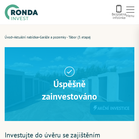
Bezplatná
Menu
infolinka
Úvod
Úvod
>
Aktuální nabídka
>
Garáže a pozemky - Tábor (3. etapa)
Letní bonus
Aktuální nabídka
Úspěšně
O nás
zainvestováno
AKČNÍ INVESTICE
Financování
Kontakt
Investujte do úvěru se zajištěním