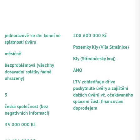
vytápění
Lokace a okolí:
Roudnice nad Labem je menší město v
INFORMACE O ÚVĚRU
INFORMACE
dojezdové vzdálenosti do Prahy s přímým vlakovým
A ÚVĚROVANÉM KLIENTOVI
O ZAJIŠTĚNÍ
spojením a má napojení na dálnici D8.
Technický stav nemovitosti:
Nemovitost je ve fázi
FREKVENCE SPLÁCENÍ JISTINY
CELKOVÁ HODNOTA ZAJIŠTĚNÍ
rekonstrukce zejména prvního (předního traktu), s
jednorázově ke dni konečné
208 600 000 Kč
rozestavěností cca 20 %. Po dokončení nabídne 22
HLAVNÍ ZAJIŠTĚNÍ
splatnosti úvěru
nájemních bytů s celkovou užitnou plochou 1 154 m2
Pozemky Kly (Vila Strašnice)
FREKVENCE SPLÁCENÍ ÚROKŮ
LOKALITA
měsíčně
Kly (Středočeský kraj)
PLATEBNÍ MORÁLKA
NOTÁŘSKÝ ZÁPIS
bezproblémová (všechny
ANO
dosavadní splátky řádně
LTV
uhrazeny)
LTV zohledňuje dříve
POČET
poskytnuté úvěry a zajištění
RUČITELŮ/SPOLUDLUŽNÍKŮ
5
dalších úvěrů vč. očekávaného
PRÁVNÍ FORMA
splacení části financování
česká společnost (bez
doprodejem
negativních informací)
VÝŠE POSKYTNUTÉHO ÚVĚRU
35 000 000 Kč
OBJEM Z CELKOVÉ VÝŠE ÚVĚRU
NABÍZENÝ K PARTICIPACI