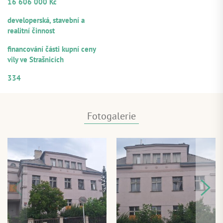
16 606 000 Kč
ZDROJE SPLÁCENÍ
developerská, stavební a
realitní činnost
ÚČEL VYUŽITÍ
financování části kupní ceny
vily ve Strašnicích
ČÍSELNÉ OZNAČENÍ ÚVĚRU
334
Fotogalerie