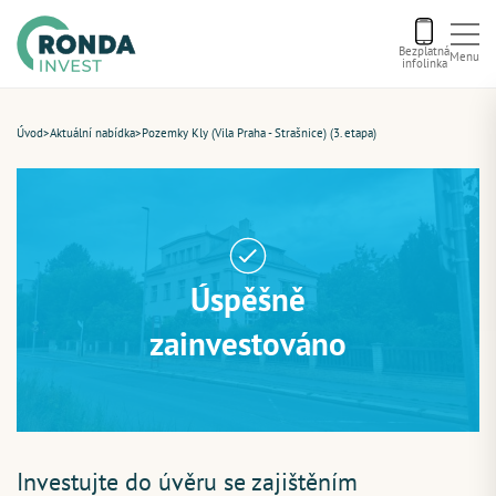
Bezplatná
Menu
infolinka
Úvod
Úvod
>
Aktuální nabídka
>
Pozemky Kly (Vila Praha - Strašnice) (3. etapa)
Letní bonus
Aktuální nabídka
Úspěšně
O nás
zainvestováno
Financování
Kontakt
Investujte do úvěru se zajištěním