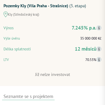
Pozemky Kly (Vila Praha - Strašnice)
(3. etapa)
Kly (Středočeský kraj)
ZAČÍT INVESTOVAT
7.245% p.a.
Výnos
PŘIHLÁSIT
Výše úvěru
35 000 000 Kč
12 měsíců
Délka splatnosti
LTV
70.53%
Již nelze investovat
Seznamte se s projektem