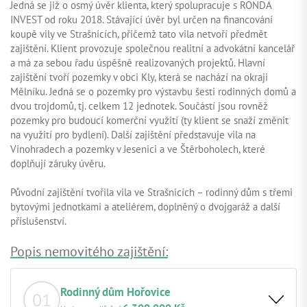
Jedná se již o osmý úvěr klienta, který spolupracuje s RONDA
INVEST od roku 2018. Stávající úvěr byl určen na financování
koupě vily ve Strašnicích, přičemž tato vila netvoří předmět
zajištění. Klient provozuje společnou realitní a advokátní kancelář
a má za sebou řadu úspěšně realizovaných projektů. Hlavní
zajištění tvoří pozemky v obci Kly, která se nachází na okraji
Mělníku. Jedná se o pozemky pro výstavbu šesti rodinných domů a
dvou trojdomů, tj. celkem 12 jednotek. Součástí jsou rovněž
pozemky pro budoucí komerční využití (ty klient se snaží změnit
na využití pro bydlení). Další zajištění představuje vila na
Vinohradech a pozemky v Jesenici a ve Štěrboholech, které
doplňují záruky úvěru.
Původní zajištění tvořila vila ve Strašnicích – rodinný dům s třemi
bytovými jednotkami a ateliérem, doplněný o dvojgaráž a další
příslušenství.
Popis nemovitého zajištění:
Rodinný dům Hořovice
01