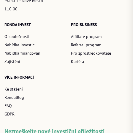
Praha 1 - Nové Město
110 00
RONDA INVEST
PRO BUSINESS
O společnosti
Affiliate program
Nabídka investic
Referral program
Nabídka financování
Pro zprostředkovatele
Zajištění
Kariéra
VÍCE INFORMACÍ
Ke stažení
RondaBlog
FAQ
GDPR
Nezmeškejte nové investiční příležitosti