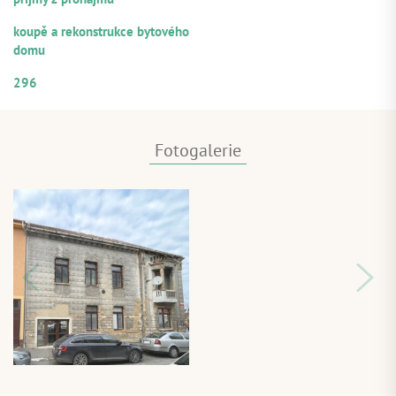
ÚČEL VYUŽITÍ
koupě a rekonstrukce bytového
domu
ČÍSELNÉ OZNAČENÍ ÚVĚRU
296
Fotogalerie