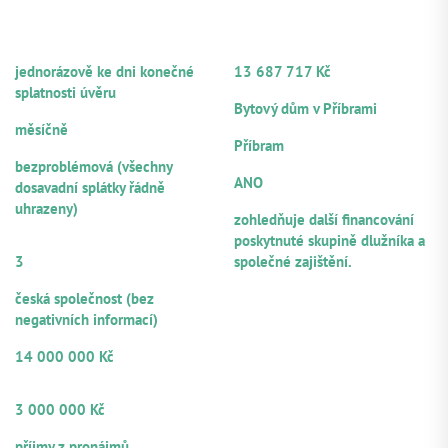
A ÚVĚROVANÉM KLIENTOVI
O ZAJIŠTĚNÍ
spojením a má napojení na dálnici D8.
Technický stav nemovitosti:
Nemovitost je ve fázi
FREKVENCE SPLÁCENÍ JISTINY
CELKOVÁ HODNOTA ZAJIŠTĚNÍ
rekonstrukce zejména prvního (předního traktu), s
jednorázově ke dni konečné
13 687 717 Kč
rozestavěností cca 20 %. Po dokončení nabídne 22
HLAVNÍ ZAJIŠTĚNÍ
splatnosti úvěru
nájemních bytů s celkovou užitnou plochou 1 154 m2
Bytový dům v Příbrami
FREKVENCE SPLÁCENÍ ÚROKŮ
LOKALITA
měsíčně
Příbram
PLATEBNÍ MORÁLKA
NOTÁŘSKÝ ZÁPIS
bezproblémová (všechny
ANO
dosavadní splátky řádně
LTV
uhrazeny)
zohledňuje další financování
POČET
poskytnuté skupině dlužníka a
RUČITELŮ/SPOLUDLUŽNÍKŮ
3
společné zajištění.
PRÁVNÍ FORMA
česká společnost (bez
negativních informací)
VÝŠE POSKYTNUTÉHO ÚVĚRU
14 000 000 Kč
OBJEM Z CELKOVÉ VÝŠE ÚVĚRU
NABÍZENÝ K PARTICIPACI
3 000 000 Kč
ZDROJE SPLÁCENÍ
příjmy z pronájmů