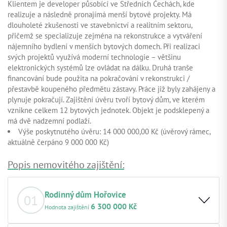
Klientem je developer působící ve Středních Čechách, kde
realizuje a následně pronajímá menší bytové projekty. Má
dlouholeté zkušenosti ve stavebnictví a realitním sektoru,
přičemž se specializuje zejména na rekonstrukce a vytváření
nájemního bydlení v menších bytových domech. Při realizaci
svých projektů využívá moderní technologie – většinu
elektronických systémů lze ovládat na dálku. Druhá tranše
financování bude použita na pokračování v rekonstrukci /
přestavbě koupeného předmětu zástavy. Práce již byly zahájeny a
plynuje pokračují. Zajištění úvěru tvoří bytový dům, ve kterém
vznikne celkem 12 bytových jednotek. Objekt je podsklepený a
má dvě nadzemní podlaží.
Výše poskytnutého úvěru: 14 000 000,00 Kč (úvěrový rámec,
aktuálně čerpáno 9 000 000 Kč)
Popis nemovitého zajištění:
Rodinný dům Hořovice
01
6 300 000 Kč
Hodnota zajištění