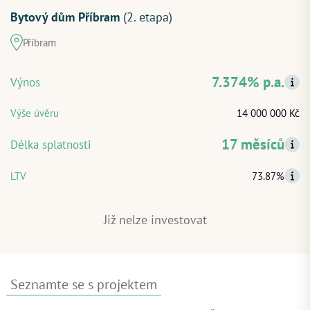
Bytový dům Příbram
(2. etapa)
Příbram
ZAČÍT INVESTOVAT
7.374% p.a.
Výnos
PŘIHLÁSIT
Výše úvěru
14 000 000 Kč
17 měsíců
Délka splatnosti
LTV
73.87%
Již nelze investovat
Seznamte se s projektem