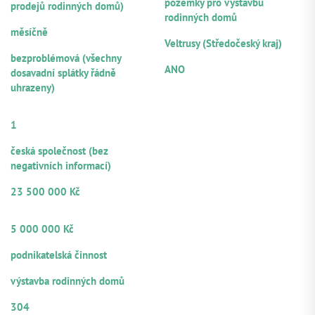
pozemky pro výstavbu
prodejů rodinných domů)
rodinných domů
FREKVENCE SPLÁCENÍ ÚROKŮ
LOKALITA
měsíčně
Veltrusy (Středočeský kraj)
PLATEBNÍ MORÁLKA
NOTÁŘSKÝ ZÁPIS
bezproblémová (všechny
ANO
dosavadní splátky řádně
uhrazeny)
POČET
RUČITELŮ/SPOLUDLUŽNÍKŮ
1
PRÁVNÍ FORMA
česká společnost (bez
negativních informací)
VÝŠE POSKYTNUTÉHO ÚVĚRU
23 500 000 Kč
OBJEM Z CELKOVÉ VÝŠE ÚVĚRU
NABÍZENÝ K PARTICIPACI
5 000 000 Kč
ZDROJE SPLÁCENÍ
podnikatelská činnost
ÚČEL VYUŽITÍ
výstavba rodinných domů
ČÍSELNÉ OZNAČENÍ ÚVĚRU
304