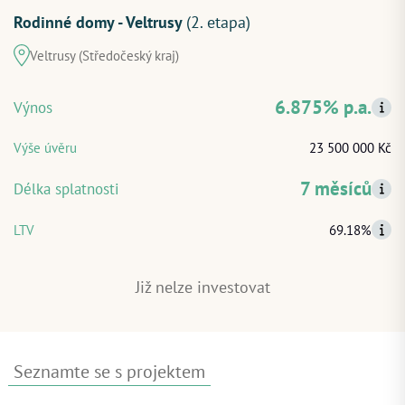
Rodinné domy - Veltrusy
(2. etapa)
Veltrusy (Středočeský kraj)
ZAČÍT INVESTOVAT
6.875% p.a.
Výnos
PŘIHLÁSIT
Výše úvěru
23 500 000 Kč
7 měsíců
Délka splatnosti
LTV
69.18%
Již nelze investovat
Seznamte se s projektem