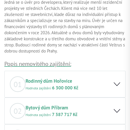
Jedná se o úvěr pro developera, který realizuje menší rezidenční
projekty ve středních Čechách. Klient má více než 10 let
zkušeností ve stavebnictví, klade důraz na individuální přístup k
zákazníkům a specializuje se na stavby na míru. Úvěr je určen na
financování výstavby tří rodinných domů s plánovaným
dokončením v roce 2026. Aktuálně u dvou domů byly vybudovány
základové konstrukce a u třetího domu obvodové a vnitřní stěny a
strop. Budoucí rodinné domy se nachází v atraktivní části Veltrus s
dobrou dostupností do Prahy.
Popis nemovitého zajištění:
Rodinný dům Hořovice
01
6 300 000 Kč
Hodnota zajištění
Základní popis nemovitosti:
Jedná se o rodinný dům v
Hořovicích, který klient získal vydražením ve veřejné
Bytový dům Příbram
02
státní aukci. Dům je aktuálně ve stavu před rekonstrukcí.
7 387 717 Kč
Hodnota zajištění
Hodnota nemovitosti k datu:
6 300 000,00 Kč, odhad z
09.10.2025
Základní popis nemovitosti:
Dvojpodlažní bytový dům z