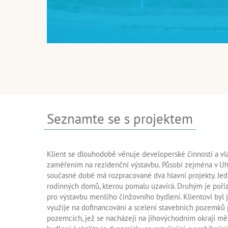
Seznamte se s projektem
Klient se dlouhodobě věnuje developerské činnosti a vla
zaměřením na rezidenční výstavbu. Působí zejména v Uh
současné době má rozpracované dva hlavní projekty. Jed
rodinných domů, kterou pomalu uzavírá. Druhým je poř
pro výstavbu menšího činžovního bydlení. Klientovi byl ji
využije na dofinancování a scelení stavebních pozemků 
pozemcích, jež se nacházejí na jihovýchodním okraji mě