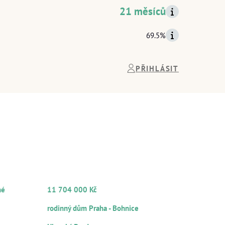
21 měsíců
69.5%
PŘIHLÁSIT
INFORMACE
TOVI
O ZAJIŠTĚNÍ
Y
CELKOVÁ HODNOTA ZAJIŠTĚNÍ
né
11 704 000 Kč
HLAVNÍ ZAJIŠTĚNÍ
rodinný dům Praha - Bohnice
Ů
LOKALITA