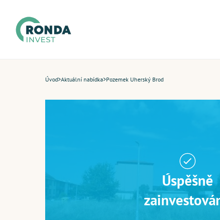
Úvod
>
Aktuální nabídka
>
Pozemek Uherský Brod
Úspěšně
zainvestová