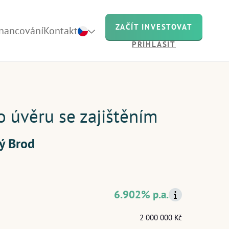
ZAČÍT INVESTOVAT
inancování
Kontakt
PŘIHLÁSIT
uje
o úvěru se zajištěním
ý Brod
nás
ch
6.902% p.a.
2 000 000 Kč