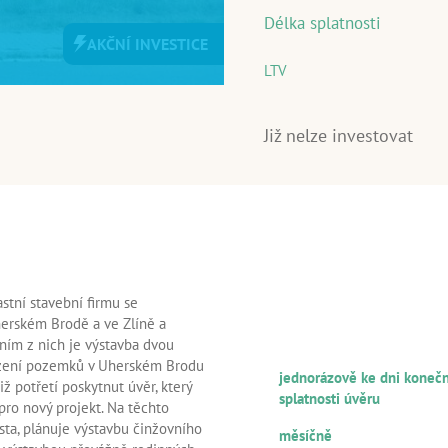
Délka splatnosti
AKČNÍ INVESTICE
LTV
Již nelze investovat
INFORMACE O ÚVĚRU
stní stavební firmu se
A ÚVĚROVANÉM KLIEN
erském Brodě a ve Zlíně a
ním z nich je výstavba dvou
FREKVENCE SPLÁCENÍ JISTIN
ízení pozemků v Uherském Brodu
jednorázově ke dni koneč
ž potřetí poskytnut úvěr, který
splatnosti úvěru
pro nový projekt. Na těchto
FREKVENCE SPLÁCENÍ ÚROK
sta, plánuje výstavbu činžovního
měsíčně