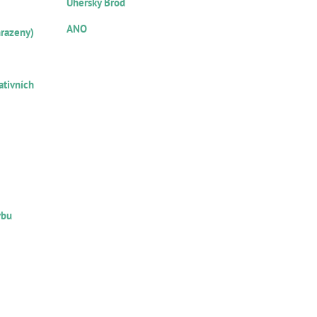
Uherský Brod
NOTÁŘSKÝ ZÁPIS
ANO
hrazeny)
ŽNÍKŮ
ativních
U
RU
vbu