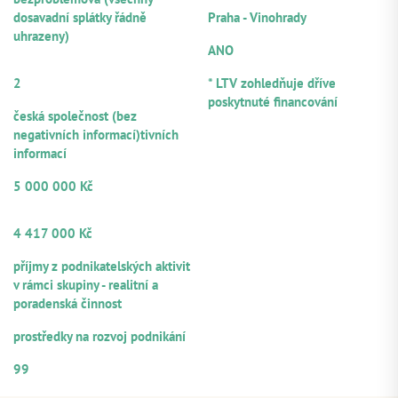
LOKALITA
dosavadní splátky řádně
Praha - Vinohrady
NOTÁŘSKÝ ZÁPIS
uhrazeny)
ANO
POČET
RUČITELŮ/SPOLUDLUŽNÍKŮ
LTV
2
* LTV zohledňuje dříve
PRÁVNÍ FORMA
poskytnuté financování
česká společnost (bez
negativních informací)tivních
informací
VÝŠE POSKYTNUTÉHO ÚVĚRU
5 000 000 Kč
OBJEM Z CELKOVÉ VÝŠE ÚVĚRU
NABÍZENÝ K PARTICIPACI
4 417 000 Kč
ZDROJE SPLÁCENÍ
příjmy z podnikatelských aktivit
v rámci skupiny - realitní a
poradenská činnost
ÚČEL VYUŽITÍ
prostředky na rozvoj podnikání
ČÍSELNÉ OZNAČENÍ ÚVĚRU
99