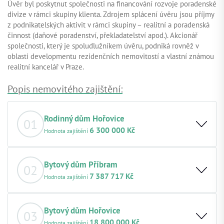
Úvěr byl poskytnut společnosti na financování rozvoje poradenské
divize v rámci skupiny klienta. Zdrojem splácení úvěru jsou příjmy
z podnikatelských aktivit v rámci skupiny – realitní a poradenská
činnost (daňové poradenství, překladatelství apod.). Akcionář
společnosti, který je spoludlužníkem úvěru, podniká rovněž v
oblasti developmentu rezidenčních nemovitostí a vlastní známou
realitní kancelář v Praze.
Popis nemovitého zajištění:
Rodinný dům Hořovice
01
6 300 000 Kč
Hodnota zajištění
Základní popis nemovitosti:
Jedná se o rodinný dům v
Hořovicích, který klient získal vydražením ve veřejné
Bytový dům Příbram
02
státní aukci. Dům je aktuálně ve stavu před rekonstrukcí.
7 387 717 Kč
Hodnota zajištění
Hodnota nemovitosti k datu:
6 300 000,00 Kč, odhad z
09.10.2025
Základní popis nemovitosti:
Dvojpodlažní bytový dům z
Zástavní právo v 1. pořadí
roku 1961, nacházející se v obytné části obce Příbram v
Bytový dům Hořovice
03
Lokace a okolí:
Občanská vybavenost je v docházkové
blízkosti centra, je před rekonstrukcí. Zastavěná plocha
18 800 000 Kč
Hodnota zajištění