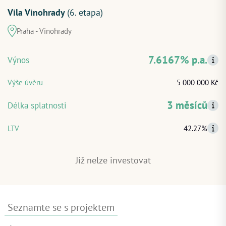
Vila Vinohrady
(6. etapa)
Praha - Vinohrady
ZAČÍT INVESTOVAT
7.6167% p.a.
Výnos
PŘIHLÁSIT
Výše úvěru
5 000 000 Kč
3 měsíců
Délka splatnosti
LTV
42.27%
Již nelze investovat
Seznamte se s projektem