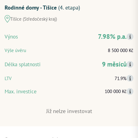
Rodinné domy - Tišice
(4. etapa)
Tišice (Středočeský kraj)
ZAČÍT INVESTOVAT
7.98% p.a.
Výnos
PŘIHLÁSIT
Výše úvěru
8 500 000 Kč
9 měsíců
Délka splatnosti
LTV
71.9%
Max. investice
100 000 Kč
Již nelze investovat