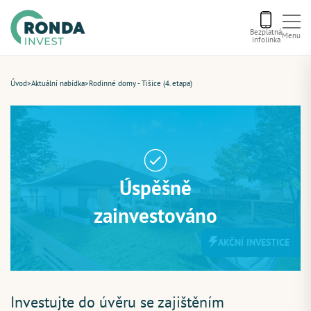
Bezplatná
Menu
infolinka
Úvod
Úvod
>
Aktuální nabídka
>
Rodinné domy - Tišice (4. etapa)
Letní bonus
Aktuální nabídka
Úspěšně
O nás
zainvestováno
AKČNÍ INVESTICE
Financování
Kontakt
Investujte do úvěru se zajištěním