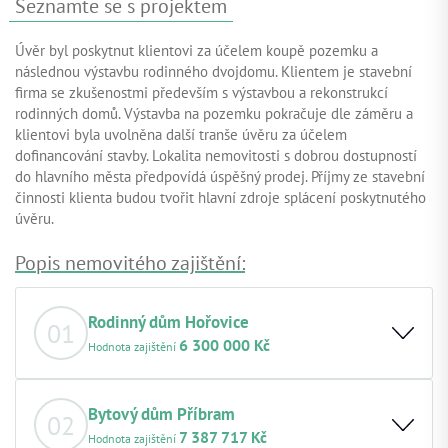
Seznamte se s projektem
Úvěr byl poskytnut klientovi za účelem koupě pozemku a
následnou výstavbu rodinného dvojdomu. Klientem je stavební
firma se zkušenostmi především s výstavbou a rekonstrukcí
rodinných domů. Výstavba na pozemku pokračuje dle záměru a
klientovi byla uvolněna další tranše úvěru za účelem
dofinancování stavby. Lokalita nemovitosti s dobrou dostupností
do hlavního města předpovídá úspěšný prodej. Příjmy ze stavební
činnosti klienta budou tvořit hlavní zdroje splácení poskytnutého
úvěru.
Popis nemovitého zajištění:
Rodinný dům Hořovice
01
6 300 000 Kč
Hodnota zajištění
Základní popis nemovitosti:
Jedná se o rodinný dům v
Hořovicích, který klient získal vydražením ve veřejné
Bytový dům Příbram
02
státní aukci. Dům je aktuálně ve stavu před rekonstrukcí.
7 387 717 Kč
Hodnota zajištění