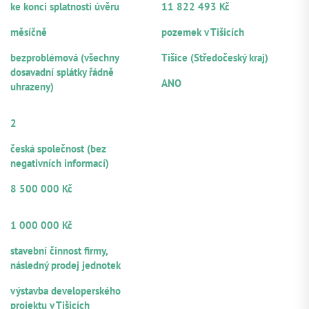
ke konci splatnosti úvěru
11 822 493 Kč
rozestavěností cca 20 %. Po dokončení nabídne 22
FREKVENCE SPLÁCENÍ ÚROKŮ
HLAVNÍ ZAJIŠTĚNÍ
nájemních bytů s celkovou užitnou plochou 1 154 m2
měsíčně
pozemek v Tišicích
PLATEBNÍ MORÁLKA
LOKALITA
bezproblémová (všechny
Tišice (Středočeský kraj)
NOTÁŘSKÝ ZÁPIS
dosavadní splátky řádně
ANO
uhrazeny)
POČET
RUČITELŮ/SPOLUDLUŽNÍKŮ
2
PRÁVNÍ FORMA
česká společnost (bez
negativních informací)
VÝŠE POSKYTNUTÉHO ÚVĚRU
8 500 000 Kč
OBJEM Z CELKOVÉ VÝŠE ÚVĚRU
NABÍZENÝ K PARTICIPACI
1 000 000 Kč
ZDROJE SPLÁCENÍ
stavební činnost firmy,
následný prodej jednotek
ÚČEL VYUŽITÍ
výstavba developerského
projektu v Tišicích