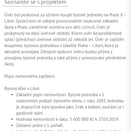
Seznamte se s projektem
Úvěr byl poskytnut za účelem koupě bytové jednotky na Praze 8 –
Libni. Společnost se zabývá provozováním soukromé základní
školy v Praze, zaměřené zejména pro děti cizinců. Úvěr je
poskytnutý na další úvěrové období. Klient úvěr bezproblémově
splácí (předchozí úvěrové období) již několik let. Úvěr je zajištěn
koupenou bytovou jednotkou v lokalitě Praha – Libeň, která je
aktuálně pronajata. Zdrojem splácení úvěru budou příjmy z
pronájmu bytové jednotky a také příjmy z provozování předmětné
školy.
Popis nemovitého zajištění:
Bytový dům v Libni
Základní popis nemovitosti: Bytová jednotka v 2
nadzemním podlaží bytového domu z roku 2003. Jednotka
je dispozičně koncipována jako 2+kk a balkon, součástí je i
garážové stání.
Hodnota nemovitosti k datu: 5 600 000 Kč k 27.03.2019.
Zástavní právo v 1. pořadí.