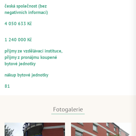
PRÁVNÍ FORMA
česká společnost (bez
negativních informací)
VÝŠE POSKYTNUTÉHO ÚVĚRU
4 050 633 Kč
OBJEM Z CELKOVÉ VÝŠE ÚVĚRU
NABÍZENÝ K PARTICIPACI
1 240 000 Kč
ZDROJE SPLÁCENÍ
příjmy ze vzdělávací instituce,
příjmy z pronájmu koupené
bytové jednotky
ÚČEL VYUŽITÍ
nákup bytové jednotky
ČÍSELNÉ OZNAČENÍ ÚVĚRU
81
Fotogalerie