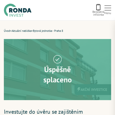
Bezplatná
Menu
infolinka
Úvod
Úvod
>
Aktuální nabídka
>
Bytová jednotka - Praha 8
Letní bonus
Aktuální nabídka
Úspěšně
O nás
splaceno
AKČNÍ INVESTICE
Financování
Kontakt
Investujte do úvěru se zajištěním