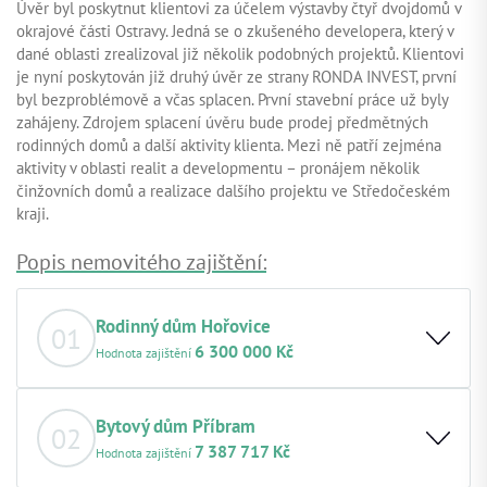
Úvěr byl poskytnut klientovi za účelem výstavby čtyř dvojdomů v
okrajové části Ostravy. Jedná se o zkušeného developera, který v
dané oblasti zrealizoval již několik podobných projektů. Klientovi
je nyní poskytován již druhý úvěr ze strany RONDA INVEST, první
byl bezproblémově a včas splacen. První stavební práce už byly
zahájeny. Zdrojem splacení úvěru bude prodej předmětných
rodinných domů a další aktivity klienta. Mezi ně patří zejména
aktivity v oblasti realit a developmentu – pronájem několik
činžovních domů a realizace dalšího projektu ve Středočeském
kraji.
Popis nemovitého zajištění:
Rodinný dům Hořovice
01
6 300 000 Kč
Hodnota zajištění
Základní popis nemovitosti:
Jedná se o rodinný dům v
Hořovicích, který klient získal vydražením ve veřejné
Bytový dům Příbram
02
státní aukci. Dům je aktuálně ve stavu před rekonstrukcí.
7 387 717 Kč
Hodnota zajištění
Hodnota nemovitosti k datu:
6 300 000,00 Kč, odhad z