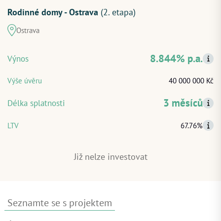
Rodinné domy - Ostrava
(2. etapa)
Ostrava
ZAČÍT INVESTOVAT
8.844% p.a.
Výnos
PŘIHLÁSIT
Výše úvěru
40 000 000 Kč
3 měsíců
Délka splatnosti
LTV
67.76%
Již nelze investovat
Seznamte se s projektem