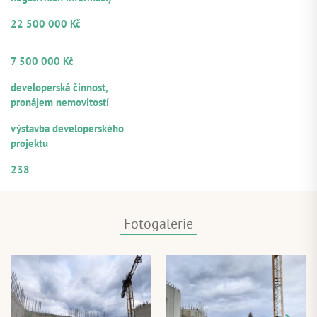
VÝŠE POSKYTNUTÉHO ÚVĚRU
22 500 000 Kč
OBJEM Z CELKOVÉ VÝŠE ÚVĚRU
NABÍZENÝ K PARTICIPACI
7 500 000 Kč
ZDROJE SPLÁCENÍ
developerská činnost,
pronájem nemovitostí
ÚČEL VYUŽITÍ
výstavba developerského
projektu
ČÍSELNÉ OZNAČENÍ ÚVĚRU
238
Fotogalerie