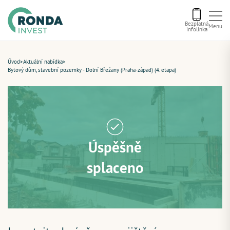
Bezplatná
Menu
infolinka
Úvod
Úvod
>
Aktuální nabídka
>
Bytový dům, stavební pozemky - Dolní Břežany (Praha-západ) (4. etapa)
Letní bonus
Aktuální nabídka
Úspěšně
O nás
splaceno
Financování
Kontakt