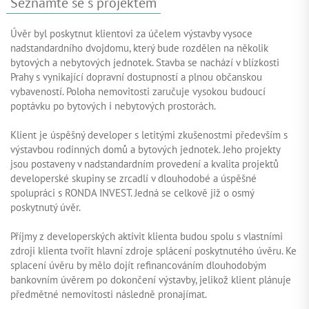
Seznamte se s projektem
Úvěr byl poskytnut klientovi za účelem výstavby vysoce
nadstandardního dvojdomu, který bude rozdělen na několik
bytových a nebytových jednotek. Stavba se nachází v blízkosti
Prahy s vynikající dopravní dostupností a plnou občanskou
vybaveností. Poloha nemovitosti zaručuje vysokou budoucí
poptávku po bytových i nebytových prostorách.
Klient je úspěšný developer s letitými zkušenostmi především s
výstavbou rodinných domů a bytových jednotek. Jeho projekty
jsou postaveny v nadstandardním provedení a kvalita projektů
developerské skupiny se zrcadlí v dlouhodobé a úspěšné
spolupráci s RONDA INVEST. Jedná se celkově již o osmý
poskytnutý úvěr.
Příjmy z developerských aktivit klienta budou spolu s vlastními
zdroji klienta tvořit hlavní zdroje splácení poskytnutého úvěru. Ke
splacení úvěru by mělo dojít refinancováním dlouhodobým
bankovním úvěrem po dokončení výstavby, jelikož klient plánuje
předmětné nemovitosti následně pronajímat.