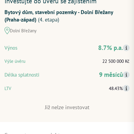
Investujte do úvěru se zajištěním
Bytový dům, stavební pozemky - Dolní Břežany
(Praha-západ)
(4. etapa)
Dolní Břežany
ZAČÍT INVESTOVAT
PŘIHLÁSIT
8.7% p.a.
Výnos
Výše úvěru
22 500 000 Kč
9 měsíců
Délka splatnosti
LTV
48.43%
Již nelze investovat