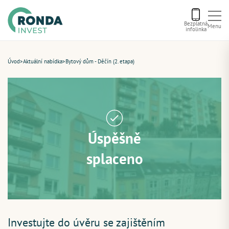
Bezplatná
Menu
infolinka
Úvod
Úvod
>
Aktuální nabídka
>
Bytový dům - Děčín (2. etapa)
Letní bonus
Aktuální nabídka
Úspěšně
O nás
splaceno
Financování
Kontakt
Investujte do úvěru se zajištěním