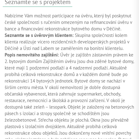
Seznamte se s projektem
Nabízíme Vám možnost participace na úvěru, který byl poskytnut
české společnosti s ručením omezeným na refinancování úvěru v
bance a financování rekonstrukce bytového domu v Děčíně.
Seznamte se s úvěrovým klientem:
Skupina společností kolem
klienta realizuje vícero rezidenčních developerských projektů v
Děčíně a Ústí nad Labem se zaměřením na bonitní klientelu.
Popis nemovitého zajištění:
Úvěr je zajištěn zástavním právem ke
2. bytovým domům Zajištěním úvěru jsou dva zděné bytové domy,
které mají 1 podzemní podlaží a 4 nadzemní podlaží. Aktuálně
probíhá celková rekonstrukce domů a v každém domě bude po
rekonstrukci 14 bytových jednotek. Bytové domy se nachází v
širším centru města. V okolí nemovitosti je dobře dostupná
občanská vybavenost, která zahrnuje supermarket, obchody,
restaurace, nemocnici a školská a provozní zařízení. V okolí je
dostupná také zeleň – lesopark. Objekt je založený na betonových
pásech s izolací a stropy společně se schodištěm jsou
železobetonové. Střecha objektu je plochá. Okna jsou převážně
plastová s izolačním dvojsklem. Aktuálně probíhá celková
rekonstrukce obou objektů. Jsou dokončeny nové vnitřní povrchy