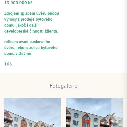
13 000 000 Kč
ZDROJE SPLÁCENÍ
Zdrojem splácení úvěru budou
výnosy z prodeje bytového
domu, jakož i další
developerské činnosti klienta.
ÚČEL VYUŽITÍ
refinancování bankovního
úvěru, rekonstrukce bytového
domu v Děčíně
ČÍSELNÉ OZNAČENÍ ÚVĚRU
166
Fotogalerie