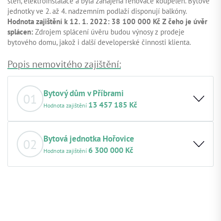
stěn, elektroinstalace a byla zahájena renovace koupelen. Bytové
jednotky ve 2. až 4. nadzemním podlaží disponují balkóny.
Hodnota zajištění k 12. 1. 2022: 38 100 000 Kč
Z čeho je úvěr
splácen:
Zdrojem splácení úvěru budou výnosy z prodeje
bytového domu, jakož i další developerské činnosti klienta.
Popis nemovitého zajištění:
Bytový dům v Příbrami
01
13 457 185 Kč
Hodnota zajištění
Základní popis nemovitosti: Dvojpodlažní bytový dům z
roku 1961, nacházející se v obytné části obce Příbram, v
Bytová jednotka Hořovice
02
blízkosti centra, je před rekonstrukcí. Zastavěná plocha
6 300 000 Kč
Hodnota zajištění
objektu činí 230 m², přičemž započitatelná plocha tří
podlaží dosahuje přibližně 317 m²a po rekonstrukci
Základní popis nemovitosti: Bytová jednotka o dispozici
vznikne v objektu celkem 12 bytových jednotek.
4+kk s užitnou plochou 144 m² se nachází v širším
Zástavní právo ve 1. pořadí
centru Hořovic. Je situována v domě z roku 1930, který
Hodnota nemovitosti k datu: 13 457 185 Kč, odhad z
prošel kompletní rekonstrukcí v roce 2019. Byt je
06.11.2025
vybaven třemi koupelnami, moderní kuchyňskou linkou,
Lokace a okolí: Příbram je město ve Středočeském kraji,