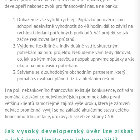
developeři nakonec zvolí pro financování nás, a ne banku:
Dokážeme vše vyřídit rychleji. Poptávku po úvěru jsme
schopni adekvátně vyhodnotit do 48 hodin, dál to závisí na
rychlosti dodání potřebných podkladů. Váš projekt se tak
začne realizovat bez průtahů.
Vyjdeme flexibilně a individuálně vstříc skutečným
potřebám na míru projektu. Nebudeme vám tedy diktovat,
co, jak a s kým máte stavět, a naopak upravíme splátky a vše
okolo na míru vašim potřebám.
Stáváme se dlouhodobým obchodním partnerem, který
pomáhá s evaluací plánu i rizik a hledáním řešení.
I na poli nebankovního financování existuje konkurence, což vám
pomáhá k získání co nejvýhodnějších podmínek. Jako první
většinu klientů samozřejmě zajímá výše úroku, která je zároveň
nejvíce proměnná: vyvíjí se na základě aktuálního stavu celého
finančního trhu, inflace, úrokových sazeb ze strany ČNB.
Jak vysoký developerský úvěr lze získat
a jaké jsou limity pro jeho využití?