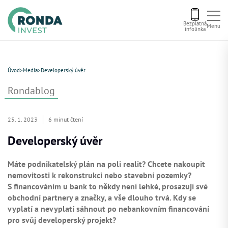
Bezplatná
Menu
infolinka
Úvod
Úvod
>
Media
>
Developerský úvěr
Letní bonus
Rondablog
Aktuální nabídka
25. 1. 2023
6 minut čtení
Developerský úvěr
O nás
Máte podnikatelský plán na poli realit? Chcete nakoupit
nemovitosti k rekonstrukci nebo stavební pozemky?
Financování
S financováním u bank to někdy není lehké, prosazují své
obchodní partnery a značky, a vše dlouho trvá. Kdy se
vyplatí a nevyplatí sáhnout po nebankovním financování
Kontakt
pro svůj developerský projekt?