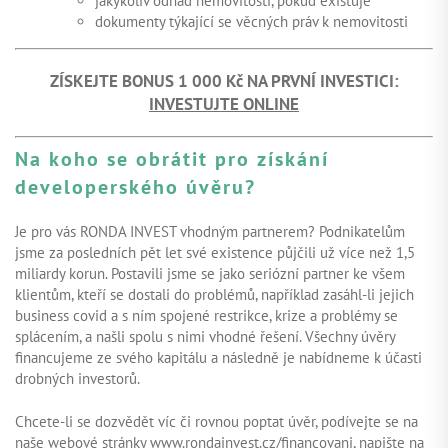
jakýkoliv odhad nemovitosti, pokud existuje
dokumenty týkající se věcných práv k nemovitosti
ZÍSKEJTE BONUS 1 000 Kč NA PRVNÍ INVESTICI:
INVESTUJTE ONLINE
Na koho se obrátit pro získání
developerského úvěru?
Je pro vás RONDA INVEST vhodným partnerem? Podnikatelům
jsme za posledních pět let své existence půjčili už více než 1,5
miliardy korun. Postavili jsme se jako seriózní partner ke všem
klientům, kteří se dostali do problémů, například zasáhl-li jejich
business covid a s ním spojené restrikce, krize a problémy se
splácením, a našli spolu s nimi vhodné řešení. Všechny úvěry
financujeme ze svého kapitálu a následně je nabídneme k účasti
drobných investorů.
Chcete-li se dozvědět víc či rovnou poptat úvěr, podívejte se na
naše webové stránky
www.rondainvest.cz/financovani
, napište na