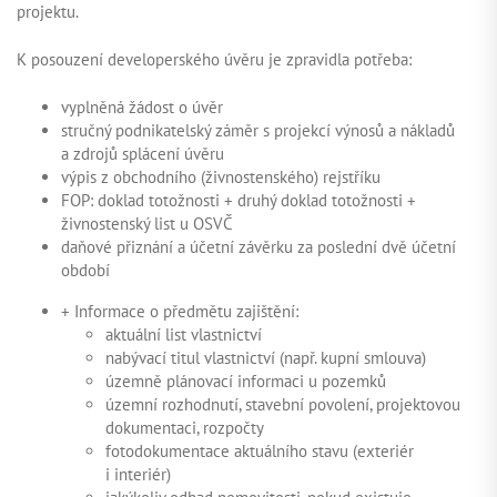
projektu.
K posouzení developerského úvěru je zpravidla potřeba:
vyplněná žádost o úvěr
stručný podnikatelský záměr s projekcí výnosů a nákladů
a zdrojů splácení úvěru
výpis z obchodního (živnostenského) rejstříku
FOP: doklad totožnosti + druhý doklad totožnosti +
živnostenský list u OSVČ
daňové přiznání a účetní závěrku za poslední dvě účetní
období
+ Informace o předmětu zajištění:
aktuální list vlastnictví
nabývací titul vlastnictví (např. kupní smlouva)
územně plánovací informaci u pozemků
územní rozhodnutí, stavební povolení, projektovou
dokumentaci, rozpočty
fotodokumentace aktuálního stavu (exteriér
i interiér)