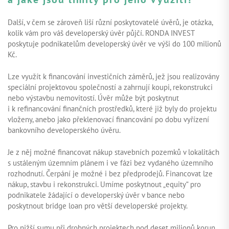
Další, v čem se zároveň liší různí poskytovatelé úvěrů, je otázka,
kolik vám pro váš developerský úvěr půjčí. RONDA INVEST
poskytuje podnikatelům developerský úvěr ve výši do 100 milionů
Kč.
Lze využít k financování investičních záměrů, jež jsou realizovány
speciální projektovou společností a zahrnují koupi, rekonstrukci
nebo výstavbu nemovitostí. Úvěr může být poskytnut
i k refinancování finančních prostředků, které již byly do projektu
vloženy, anebo jako překlenovací financování po dobu vyřízení
bankovního developerského úvěru.
Je z něj možné financovat nákup stavebních pozemků v lokalitách
s ustáleným územním plánem i ve fázi bez vydaného územního
rozhodnutí. Čerpání je možné i bez předprodejů. Financovat lze
nákup, stavbu i rekonstrukci. Umíme poskytnout „equity“ pro
podnikatele žádající o developerský úvěr v bance nebo
poskytnout bridge loan pro větší developerské projekty.
Pro nižší sumu při drobných projektech pod deset milionů korun