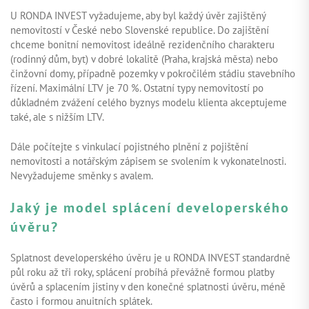
U RONDA INVEST vyžadujeme, aby byl každý úvěr zajištěný
nemovitostí v České nebo Slovenské republice. Do zajištění
chceme bonitní nemovitost ideálně rezidenčního charakteru
(rodinný dům, byt) v dobré lokalitě (Praha, krajská města) nebo
činžovní domy, případně pozemky v pokročilém stádiu stavebního
řízení. Maximální LTV je 70 %. Ostatní typy nemovitostí po
důkladném zvážení celého byznys modelu klienta akceptujeme
také, ale s nižším LTV.
Dále počítejte s vinkulací pojistného plnění z pojištění
nemovitosti a notářským zápisem se svolením k vykonatelnosti.
Nevyžadujeme směnky s avalem.
Jaký je model splácení developerského
úvěru?
Splatnost developerského úvěru je u RONDA INVEST standardně
půl roku až tři roky, splácení probíhá převážně formou platby
úvěrů a splacením jistiny v den konečné splatnosti úvěru, méně
často i formou anuitních splátek.