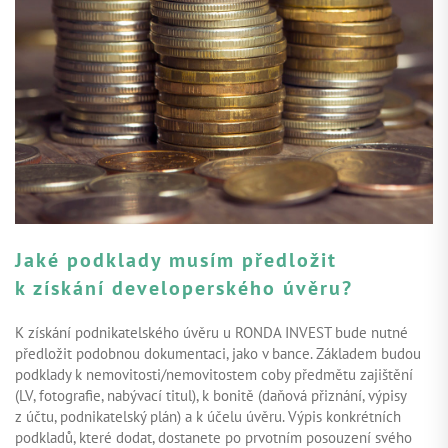
Jaké podklady musím předložit
k získání developerského úvěru?
K získání podnikatelského úvěru u RONDA INVEST bude nutné
předložit podobnou dokumentaci, jako v bance. Základem budou
podklady k nemovitosti/nemovitostem coby předmětu zajištění
(LV, fotografie, nabývací titul), k bonitě (daňová přiznání, výpisy
z účtu, podnikatelský plán) a k účelu úvěru. Výpis konkrétních
podkladů, které dodat, dostanete po prvotním posouzení svého