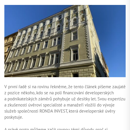
ZAČÍT INVESTOVAT
PŘIHLÁSIT
V první řadě si na rovinu řekněme, že tento článek píšeme zaujatě
z pozice někoho, kdo se na poli financování developerských
a podnikatelských záměrů pohybuje už desítky let. Svou expertizu
a zkušenosti úvěroví specialisté a manažeři vložili do vývoje
služeb společnosti RONDA INVEST, která developerské úvěry
poskytuje.
A právě proto můžeme začít rovnou těmi důvody, proč si