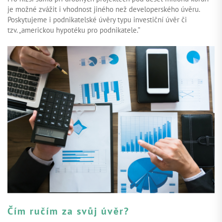
je možné zvážit i vhodnost jiného než developerského úvěru.
Poskytujeme i podnikatelské úvěry typu investiční úvěr či
tzv. „americkou hypotéku pro podnikatele.”
Čím ručím za svůj úvěr?