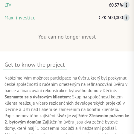
LTV
60.37%
START INVESTING
Max. investice
CZK 500,000
LOG IN
You can no longer invest
Get to know the project
Nabízíme Vám možnost participace na úvěru, který byl poskytnut
české společnosti s ručením omezeným na refinancování úvěru v
bance a financování rekonstrukce bytového domu v Děčíně.
Seznamte se s úvěrovým klientem:
Skupina společností kolem
klienta realizuje vícero rezidenčních developerských projektů v
Děčíně a Ústí nad Labem se zaměřením na bonitní klientelu.
Popis nemovitého zajištění:
Úvěr je zajištěn: Zástavním právem ke
2. bytovým domům
Zajištěním úvěru jsou dva zděné bytové
domy, které mají 1 podzemní podlaží a 4 nadzemní podlaží.