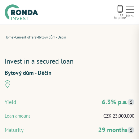
Free
Menu
helpline
Current offers
Home
>
Current offers
>
Bytový dům - Děčín
Successfully
About us
paid off
Invest in a secured loan
Financing
Bytový dům - Děčín
Recommend us
6.3% p.a.
Yield
Contact
Loan amount
CZK 23,000,000
29 months
Maturity