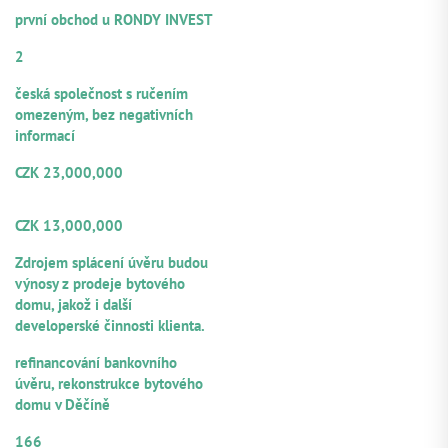
Repayment ethics:
levels of approximately 317 m². After the renovation,
Technical condition of the property: The building in
první obchod u RONDY INVEST
the building will comprise a total of 12 residential units.
Number of guarantors/co-debtors:
which the apartment is located has a masonry structure,
Loan amount provided: CZK 14,000,000 (credit limit,
2
a gable roof, and is well-maintained following a
tranche disbursement of CZK 12,000,000)
Legal form:
complete renovation.
česká společnost s ručením
omezeným, bez negativních
informací
Amount of the provided loan:
CZK 23,000,000
Volume from the total loan
amount offered for participation
CZK 13,000,000
Repayment sources:
Zdrojem splácení úvěru budou
výnosy z prodeje bytového
domu, jakož i další
developerské činnosti klienta.
Purpose of utilization:
refinancování bankovního
úvěru, rekonstrukce bytového
domu v Děčíně
Numerical designation of the loan
166