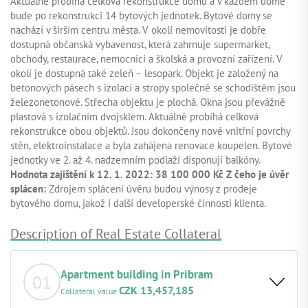
Aktuálně probíhá celková rekonstrukce domů a v každém domě
bude po rekonstrukci 14 bytových jednotek. Bytové domy se
nachází v širším centru města. V okolí nemovitosti je dobře
dostupná občanská vybavenost, která zahrnuje supermarket,
obchody, restaurace, nemocnici a školská a provozní zařízení. V
okolí je dostupná také zeleň – lesopark. Objekt je založený na
betonových pásech s izolací a stropy společně se schodištěm jsou
železonetonové. Střecha objektu je plochá. Okna jsou převážně
plastová s izolačním dvojsklem. Aktuálně probíhá celková
rekonstrukce obou objektů. Jsou dokončeny nové vnitřní povrchy
stěn, elektroinstalace a byla zahájena renovace koupelen. Bytové
jednotky ve 2. až 4. nadzemním podlaží disponují balkóny.
Hodnota zajištění k 12. 1. 2022: 38 100 000 Kč Z čeho je úvěr
splácen:
Zdrojem splácení úvěru budou výnosy z prodeje
bytového domu, jakož i další developerské činnosti klienta.
Description of Real Estate Collateral
Apartment building in Pribram
01
CZK 13,457,185
Collateral value